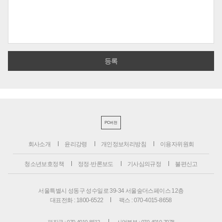
PC버전
회사소개
윤리강령
개인정보처리방침
이용자위원회
청소년보호정책
정정·반론보도
기사심의규정
불편신고
서울특별시 성동구 성수일로 39-34 서울숲더스페이스 12층
대표전화 : 1800-6522
팩스 : 070-4015-8658