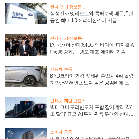
전자·전기·정보통신
삼성전자 넷리스트와 특허분쟁 매듭, 5년
동안 최대 1.3조 라이선스비 지급
전자·전기·정보통신
[AI 뭉쳐야 산다⑧] LG·엔비디아 '피지컬 A
I' 동맹 강화, 구광모 제조·데이터·기술 결
집해 종합 로보틱스 기업으로
자동차·부품
BYD코리아 가격 앞세워 수입차 4위 올랐
지만, BMW·벤츠보다 높은 공임비에 소비
자 불만 폭발
인터넷·게임·콘텐츠
빅테크 메모리반도체 포함 장기계약 '2.7
조 달러' 규모, AI 투자 위축 우려와 반대
신호
소비자·유통
이부진 야심작 '신라스테이' 서울신라호