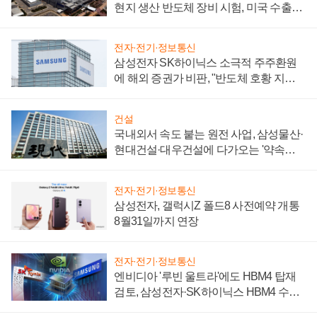
현지 생산 반도체 장비 시험, 미국 수출통
제 대비"
전자·전기·정보통신
삼성전자 SK하이닉스 소극적 주주환원
에 해외 증권가 비판, "반도체 호황 지속
성 의문"
건설
국내외서 속도 붙는 원전 사업, 삼성물산·
현대건설·대우건설에 다가오는 '약속의
시간'
전자·전기·정보통신
삼성전자, 갤럭시Z 폴드8 사전예약 개통
8월31일까지 연장
전자·전기·정보통신
엔비디아 '루빈 울트라'에도 HBM4 탑재
검토, 삼성전자·SK하이닉스 HBM4 수율
에 주도권 갈린다