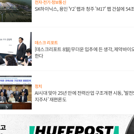
전자·전기·정보통신
SK하이닉스, 용인 'Y2' 팹과 청주 'M17' 팹 건설에 5
데스크 리포트
[데스크리포트 8월] 무더운 입추에 든 생각, 제약바이
한다
정치
AI시대 맞아 25년 만에 전력산업 구조개편 시동, '발전5
지주사' 재편론도