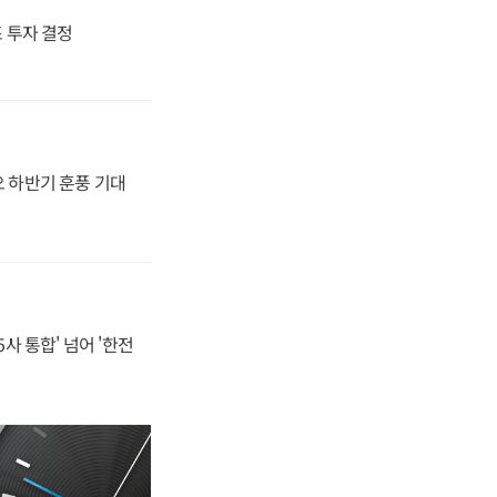
4조 투자 결정
오 하반기 훈풍 기대
사 통합' 넘어 '한전