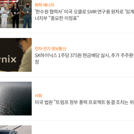
화학·에너지
'한수원 협력사' 미국 오클로 SMR 연구용 원자로 '임계 
너지부 "중요한 이정표"
전자·전기·정보통신
SK하이닉스 1주당 375원 현금배당 실시, 추가 주주환
정
사회
미국 법원 "트럼프 정부 풍력 프로젝트 동결 조치는 위