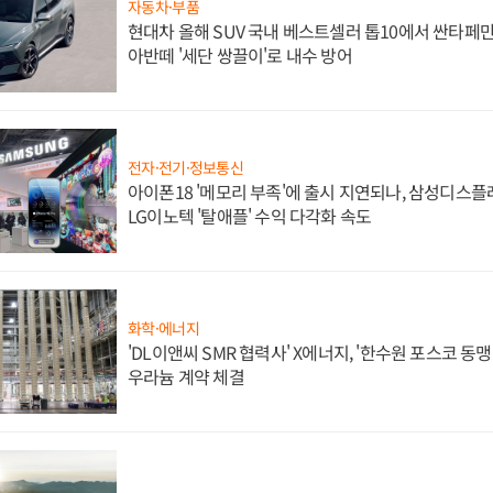
자동차·부품
현대차 올해 SUV 국내 베스트셀러 톱10에서 싼타페만
아반떼 '세단 쌍끌이'로 내수 방어
전자·전기·정보통신
아이폰18 '메모리 부족'에 출시 지연되나, 삼성디스
LG이노텍 '탈애플' 수익 다각화 속도
화학·에너지
'DL이앤씨 SMR 협력사' X에너지, '한수원 포스코 
우라늄 계약 체결