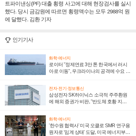
트파이낸싱(PF) 대출 횡령 사고에 대해 현장검사를 실시
했다. 당시 금감원에 따르면 횡령액수는 모두 2988억 원
에 달했다. 김환 기자
인기기사
화학·에너지
로이터 "정제연료 3만 톤 한국에서 러시
아로 이동", 우크라이나의 공격에 수요 늘
어
전자·전기·정보통신
삼성전자 SK하이닉스 소극적 주주환원
에 해외 증권가 비판, "반도체 호황 지속
성 의문"
화학·에너지
'한수원 협력사' 미국 오클로 SMR 연구용
원자로 '임계 상태' 도달, 미국 에너지부