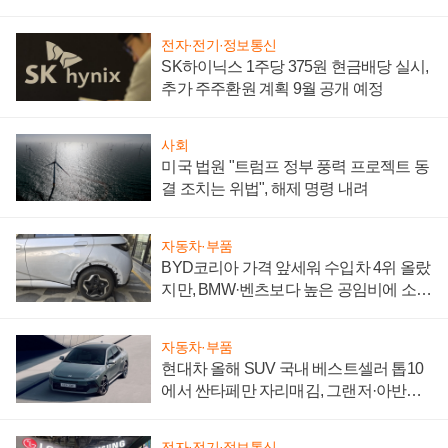
"중요한 이정표"
전자·전기·정보통신
SK하이닉스 1주당 375원 현금배당 실시,
추가 주주환원 계획 9월 공개 예정
사회
미국 법원 "트럼프 정부 풍력 프로젝트 동
결 조치는 위법", 해제 명령 내려
자동차·부품
BYD코리아 가격 앞세워 수입차 4위 올랐
지만, BMW·벤츠보다 높은 공임비에 소비
자 불만 폭발
자동차·부품
현대차 올해 SUV 국내 베스트셀러 톱10
에서 싼타페만 자리매김, 그랜저·아반떼
'세단 쌍끌이'로 내수 방어
전자·전기·정보통신