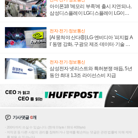
아이폰18 '메모리 부족'에 출시 지연되나,
삼성디스플레이 LG디스플레이 LG이노
텍 '탈애플' 수익 다각화 속도
전자·전기·정보통신
[AI 뭉쳐야 산다⑧] LG·엔비디아 '피지컬 A
I' 동맹 강화, 구광모 제조·데이터·기술 결
집해 종합 로보틱스 기업으로
전자·전기·정보통신
삼성전자 넷리스트와 특허분쟁 매듭, 5년
동안 최대 1.3조 라이선스비 지급
기사댓글
0
개
200자까지 쓰실 수 있습니다. (현재 0 byte / 최대 400byte)
저작권 등 다른 사람의 권리를 침해하거나 명예를 훼손하는 댓글은 관련 법률에 의해 제재
를 받을 수 있습니다.