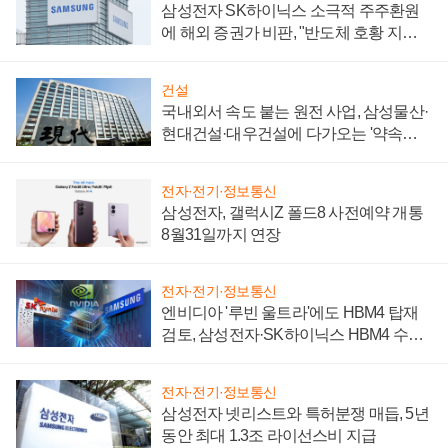
삼성전자 SK하이닉스 소극적 주주환원
에 해외 증권가 비판, "반도체 호황 지속
성 의문"
건설
국내외서 속도 붙는 원전 사업, 삼성물산·
현대건설·대우건설에 다가오는 '약속의
시간'
전자·전기·정보통신
삼성전자, 갤럭시Z 폴드8 사전예약 개통
8월31일까지 연장
전자·전기·정보통신
엔비디아 '루빈 울트라'에도 HBM4 탑재
검토, 삼성전자·SK하이닉스 HBM4 수율
에 주도권 갈린다
전자·전기·정보통신
삼성전자 넷리스트와 특허분쟁 매듭, 5년
동안 최대 1.3조 라이선스비 지급