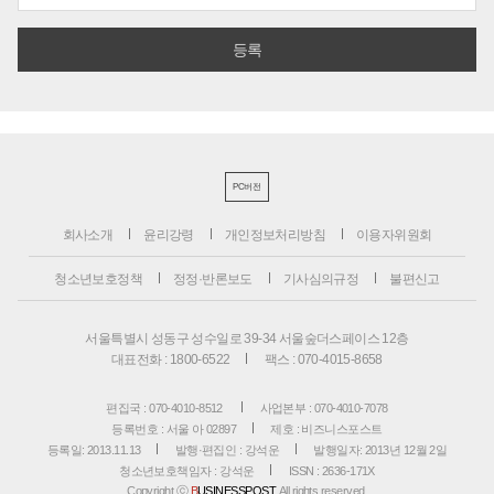
PC버전
회사소개
윤리강령
개인정보처리방침
이용자위원회
청소년보호정책
정정·반론보도
기사심의규정
불편신고
서울특별시 성동구 성수일로 39-34 서울숲더스페이스 12층
대표전화 : 1800-6522
팩스 : 070-4015-8658
편집국 : 070-4010-8512
사업본부 : 070-4010-7078
등록번호 : 서울 아 02897
제호 : 비즈니스포스트
등록일: 2013.11.13
발행·편집인 : 강석운
발행일자: 2013년 12월 2일
청소년보호책임자 : 강석운
ISSN : 2636-171X
Copyright ⓒ
B
USINESSPOST
. All rights reserved.