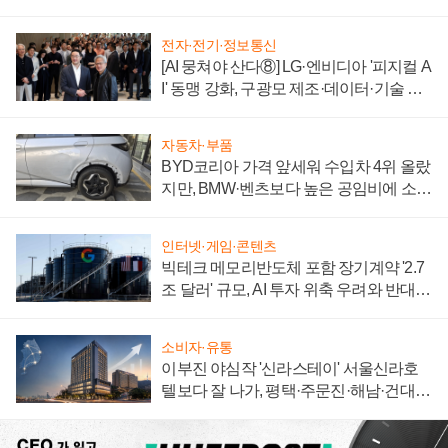
전자·전기·정보통신
[AI 뭉쳐야 산다⑧] LG·엔비디아 '피지컬 A
I' 동맹 강화, 구광모 제조·데이터·기술 결
집해 종합 로보틱스 기업으로
자동차·부품
BYD코리아 가격 앞세워 수입차 4위 올랐
지만, BMW·벤츠보다 높은 공임비에 소비
자 불만 폭발
인터넷·게임·콘텐츠
빅테크 메모리반도체 포함 장기계약 '2.7
조 달러' 규모, AI 투자 위축 우려와 반대
신호
소비자·유통
이부진 야심작 '신라스테이' 서울신라호
텔보다 잘 나가, 평택·주문진·해남·건대로
성장판 더 넓힌다