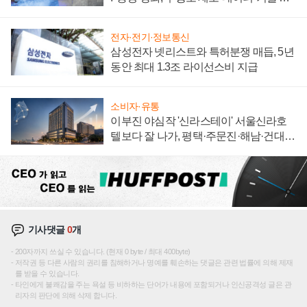
집해 종합 로보틱스 기업으로
전자·전기·정보통신
삼성전자 넷리스트와 특허분쟁 매듭, 5년
동안 최대 1.3조 라이선스비 지급
소비자·유통
이부진 야심작 '신라스테이' 서울신라호
텔보다 잘 나가, 평택·주문진·해남·건대로
성장판 더 넓힌다
기사댓글
0
개
200자까지 쓰실 수 있습니다. (현재 0 byte / 최대 400byte)
저작권 등 다른 사람의 권리를 침해하거나 명예를 훼손하는 댓글은 관련 법률에 의해 제재
를 받을 수 있습니다.
타인에게 불쾌감을 주는 욕설 등 비하하는 단어가 내용에 포함되거나 인신공격성 글은 관
리자의 판단에 의해 삭제 합니다.