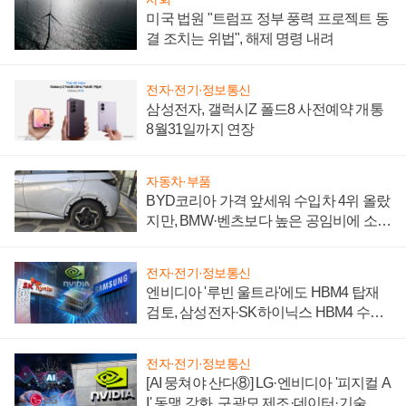
미국 법원 "트럼프 정부 풍력 프로젝트 동
결 조치는 위법", 해제 명령 내려
전자·전기·정보통신
삼성전자, 갤럭시Z 폴드8 사전예약 개통
8월31일까지 연장
자동차·부품
BYD코리아 가격 앞세워 수입차 4위 올랐
지만, BMW·벤츠보다 높은 공임비에 소비
자 불만 폭발
전자·전기·정보통신
엔비디아 '루빈 울트라'에도 HBM4 탑재
검토, 삼성전자·SK하이닉스 HBM4 수율
에 주도권 갈린다
전자·전기·정보통신
[AI 뭉쳐야 산다⑧] LG·엔비디아 '피지컬 A
I' 동맹 강화, 구광모 제조·데이터·기술 결