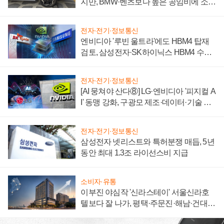
지만, BMW·벤츠보다 높은 공임비에 소비
자 불만 폭발
전자·전기·정보통신
엔비디아 '루빈 울트라'에도 HBM4 탑재
검토, 삼성전자·SK하이닉스 HBM4 수율
에 주도권 갈린다
전자·전기·정보통신
[AI 뭉쳐야 산다⑧] LG·엔비디아 '피지컬 A
I' 동맹 강화, 구광모 제조·데이터·기술 결
집해 종합 로보틱스 기업으로
전자·전기·정보통신
삼성전자 넷리스트와 특허분쟁 매듭, 5년
동안 최대 1.3조 라이선스비 지급
소비자·유통
이부진 야심작 '신라스테이' 서울신라호
텔보다 잘 나가, 평택·주문진·해남·건대로
성장판 더 넓힌다