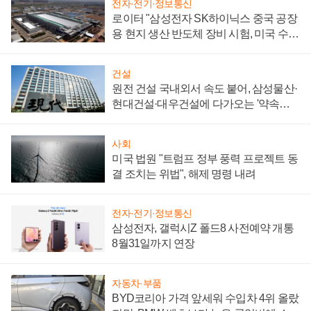
전자·전기·정보통신
로이터 "삼성전자 SK하이닉스 중국 공장
용 현지 생산 반도체 장비 시험, 미국 수출
통제 대비"
건설
원전 건설 국내외서 속도 붙어, 삼성물산·
현대건설·대우건설에 다가오는 '약속의
시간'
사회
미국 법원 "트럼프 정부 풍력 프로젝트 동
결 조치는 위법", 해제 명령 내려
전자·전기·정보통신
삼성전자, 갤럭시Z 폴드8 사전예약 개통
8월31일까지 연장
자동차·부품
BYD코리아 가격 앞세워 수입차 4위 올랐