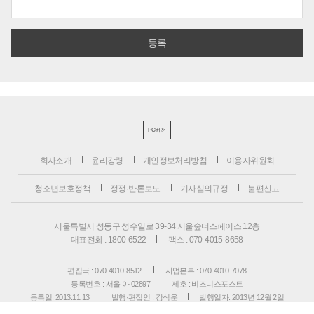
PC버전
회사소개
윤리강령
개인정보처리방침
이용자위원회
청소년보호정책
정정·반론보도
기사심의규정
불편신고
서울특별시 성동구 성수일로 39-34 서울숲더스페이스 12층
대표전화 : 1800-6522
팩스 : 070-4015-8658
편집국 : 070-4010-8512
사업본부 : 070-4010-7078
등록번호 : 서울 아 02897
제호 : 비즈니스포스트
등록일: 2013.11.13
발행·편집인 : 강석운
발행일자: 2013년 12월 2일
청소년보호책임자 : 강석운
ISSN : 2636-171X