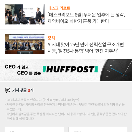
데스크 리포트
[데스크리포트 8월] 무더운 입추에 든 생각,
제약바이오 하반기 훈풍 기대한다
정치
AI시대 맞아 25년 만에 전력산업 구조개편
시동, '발전5사 통합' 넘어 '한전 지주사' 재편
론도
기사댓글
0
개
200자까지 쓰실 수 있습니다. (현재 0 byte / 최대 400byte)
저작권 등 다른 사람의 권리를 침해하거나 명예를 훼손하는 댓글은 관련 법률에 의해 제재를 받을
수 있습니다.
타인에게 불쾌감을 주는 욕설 등 비하하는 단어가 내용에 포함되거나 인신공격성 글은 관리자의 판
단에 의해 삭제 합니다.