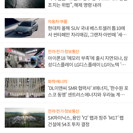
조치는 위법", 해제 명령 내려
자동차·부품
현대차 올해 SUV 국내 베스트셀러 톱10에
서 싼타페만 자리매김, 그랜저·아반떼 '세단
쌍끌이'로 내수 방어
전자·전기·정보통신
아이폰18 '메모리 부족'에 출시 지연되나, 삼
성디스플레이 LG디스플레이 LG이노텍 '탈
애플' 수익 다각화 속도
화학·에너지
'DL이앤씨 SMR 협력사' X에너지, '한수원 포
스코 동맹' 센트러스에너지와 우라늄 계약
체결
전자·전기·정보통신
SK하이닉스, 용인 'Y2' 팹과 청주 'M17' 팹
건설에 54조 투자 결정