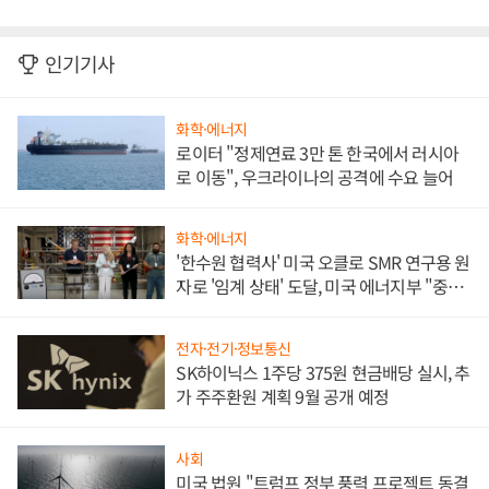
인기기사
화학·에너지
로이터 "정제연료 3만 톤 한국에서 러시아
로 이동", 우크라이나의 공격에 수요 늘어
화학·에너지
'한수원 협력사' 미국 오클로 SMR 연구용 원
자로 '임계 상태' 도달, 미국 에너지부 "중요
한 이정표"
전자·전기·정보통신
SK하이닉스 1주당 375원 현금배당 실시, 추
가 주주환원 계획 9월 공개 예정
사회
미국 법원 "트럼프 정부 풍력 프로젝트 동결