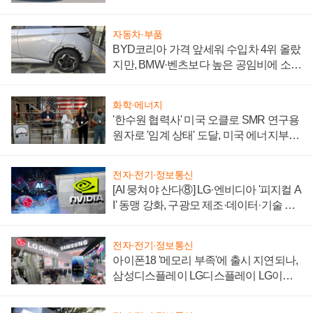
'세단 쌍끌이'로 내수 방어
자동차·부품
BYD코리아 가격 앞세워 수입차 4위 올랐
지만, BMW·벤츠보다 높은 공임비에 소비
자 불만 폭발
화학·에너지
'한수원 협력사' 미국 오클로 SMR 연구용
원자로 '임계 상태' 도달, 미국 에너지부
"중요한 이정표"
전자·전기·정보통신
[AI 뭉쳐야 산다⑧] LG·엔비디아 '피지컬 A
I' 동맹 강화, 구광모 제조·데이터·기술 결
집해 종합 로보틱스 기업으로
전자·전기·정보통신
아이폰18 '메모리 부족'에 출시 지연되나,
삼성디스플레이 LG디스플레이 LG이노
텍 '탈애플' 수익 다각화 속도