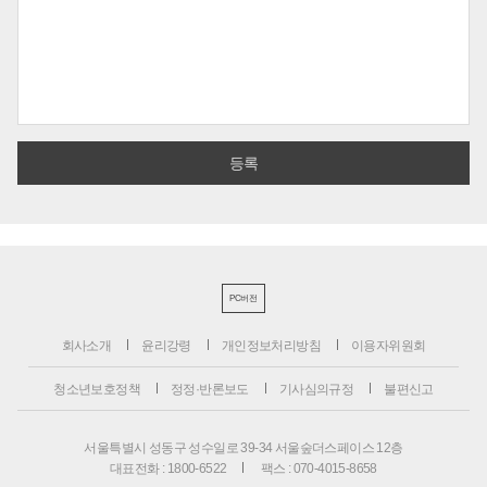
PC버전
회사소개
윤리강령
개인정보처리방침
이용자위원회
청소년보호정책
정정·반론보도
기사심의규정
불편신고
서울특별시 성동구 성수일로 39-34 서울숲더스페이스 12층
대표전화 : 1800-6522
팩스 : 070-4015-8658