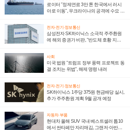
로이터 "정제연료 3만 톤 한국에서 러시
아로 이동", 우크라이나의 공격에 수요 늘
어
전자·전기·정보통신
삼성전자 SK하이닉스 소극적 주주환원
에 해외 증권가 비판, "반도체 호황 지속
성 의문"
사회
미국 법원 "트럼프 정부 풍력 프로젝트 동
결 조치는 위법", 해제 명령 내려
전자·전기·정보통신
SK하이닉스 1주당 375원 현금배당 실시,
추가 주주환원 계획 9월 공개 예정
자동차·부품
현대차 올해 SUV 국내 베스트셀러 톱10
에서 싼타페만 자리매김, 그랜저·아반떼