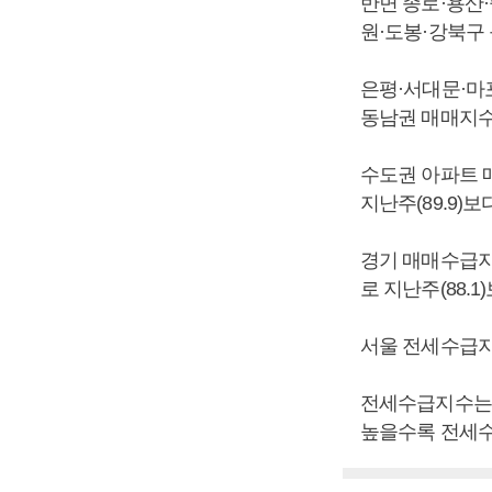
반면 종로·용산·중
원·도봉·강북구 
은평·서대문·마포
동남권 매매지수는
수도권 아파트 
지난주(89.9)보
경기 매매수급지수는
로 지난주(88.1
서울 전세수급지수
전세수급지수는 
높을수록 전세수