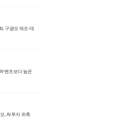
강화, 구광모 제조·데
MW·벤츠보다 높은
, AI 투자 위축