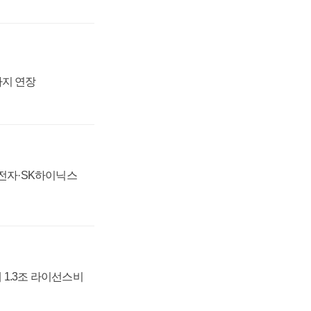
까지 연장
성전자·SK하이닉스
 1.3조 라이선스비