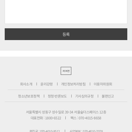
PC버전
회사소개
윤리강령
개인정보처리방침
이용자위원회
청소년보호정책
정정·반론보도
기사심의규정
불편신고
서울특별시 성동구 성수일로 39-34 서울숲더스페이스 12층
대표전화 : 1800-6522
팩스 : 070-4015-8658
편집국 : 070-4010-8512
사업본부 : 070-4010-7078