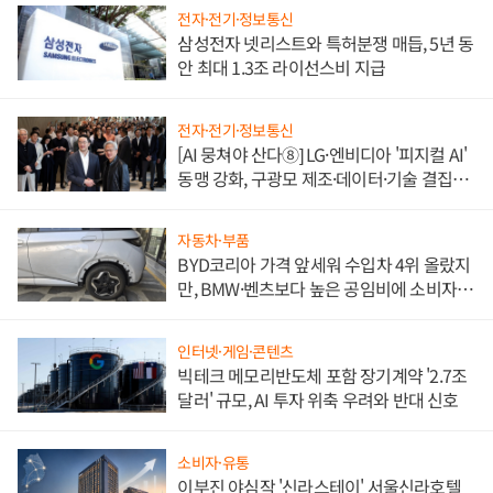
전자·전기·정보통신
삼성전자 넷리스트와 특허분쟁 매듭, 5년 동
안 최대 1.3조 라이선스비 지급
전자·전기·정보통신
[AI 뭉쳐야 산다⑧] LG·엔비디아 '피지컬 AI'
동맹 강화, 구광모 제조·데이터·기술 결집
해 종합 로보틱스 기업으로
자동차·부품
BYD코리아 가격 앞세워 수입차 4위 올랐지
만, BMW·벤츠보다 높은 공임비에 소비자
불만 폭발
인터넷·게임·콘텐츠
빅테크 메모리반도체 포함 장기계약 '2.7조
달러' 규모, AI 투자 위축 우려와 반대 신호
소비자·유통
이부진 야심작 '신라스테이' 서울신라호텔