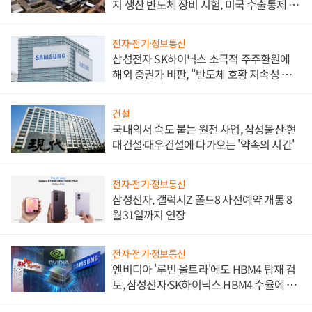
지 생산 반도체 장비 시험, 미국 수출통제 대
비"
전자·전기·정보통신
삼성전자 SK하이닉스 소극적 주주환원에
해외 증권가 비판, "반도체 호황 지속성 의
문"
건설
국내외서 속도 붙는 원전 사업, 삼성물산·현
대건설·대우건설에 다가오는 '약속의 시간'
전자·전기·정보통신
삼성전자, 갤럭시Z 폴드8 사전예약 개통 8
월31일까지 연장
전자·전기·정보통신
엔비디아 '루빈 울트라'에도 HBM4 탑재 검
토, 삼성전자·SK하이닉스 HBM4 수율에 주
도권 갈린다