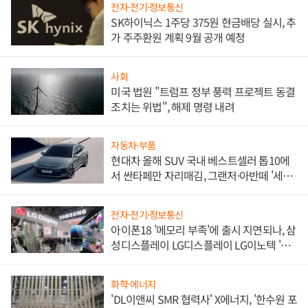
전자·전기·정보통신
SK하이닉스 1주당 375원 현금배당 실시, 추
가 주주환원 계획 9월 공개 예정
사회
미국 법원 "트럼프 정부 풍력 프로젝트 동결
조치는 위법", 해제 명령 내려
자동차·부품
현대차 올해 SUV 국내 베스트셀러 톱10에
서 싼타페만 자리매김, 그랜저·아반떼 '세단
쌍끌이'로 내수 방어
전자·전기·정보통신
아이폰18 '메모리 부족'에 출시 지연되나, 삼
성디스플레이 LG디스플레이 LG이노텍 '탈
애플' 수익 다각화 속도
화학·에너지
'DL이앤씨 SMR 협력사' X에너지, '한수원 포