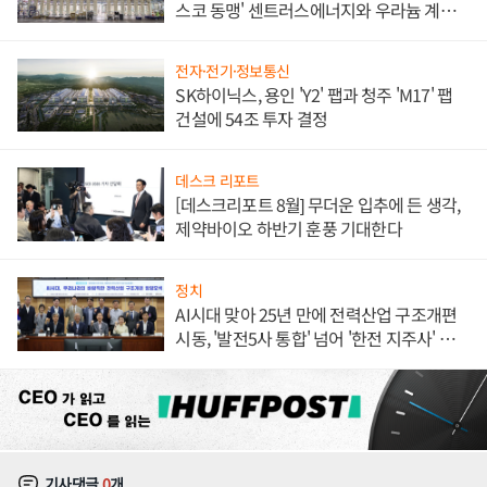
스코 동맹' 센트러스에너지와 우라늄 계약
체결
전자·전기·정보통신
SK하이닉스, 용인 'Y2' 팹과 청주 'M17' 팹
건설에 54조 투자 결정
데스크 리포트
[데스크리포트 8월] 무더운 입추에 든 생각,
제약바이오 하반기 훈풍 기대한다
정치
AI시대 맞아 25년 만에 전력산업 구조개편
시동, '발전5사 통합' 넘어 '한전 지주사' 재편
론도
기사댓글
0
개