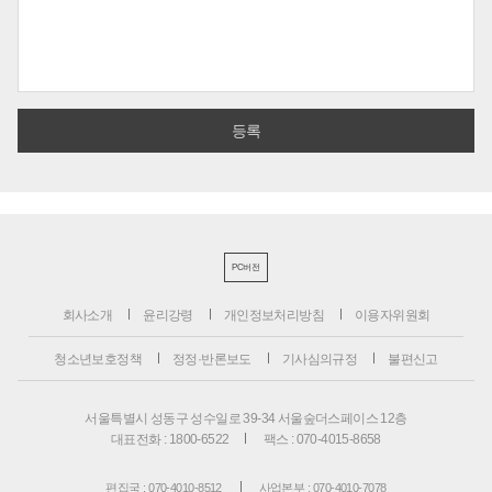
PC버전
회사소개
윤리강령
개인정보처리방침
이용자위원회
청소년보호정책
정정·반론보도
기사심의규정
불편신고
서울특별시 성동구 성수일로 39-34 서울숲더스페이스 12층
대표전화 : 1800-6522
팩스 : 070-4015-8658
편집국 : 070-4010-8512
사업본부 : 070-4010-7078