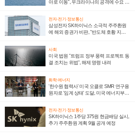
아로 이동", 우크라이나의 공격에 수요 늘
어
전자·전기·정보통신
삼성전자 SK하이닉스 소극적 주주환원
에 해외 증권가 비판, "반도체 호황 지속
성 의문"
사회
미국 법원 "트럼프 정부 풍력 프로젝트 동
결 조치는 위법", 해제 명령 내려
화학·에너지
'한수원 협력사' 미국 오클로 SMR 연구용
원자로 '임계 상태' 도달, 미국 에너지부
"중요한 이정표"
전자·전기·정보통신
SK하이닉스 1주당 375원 현금배당 실시,
추가 주주환원 계획 9월 공개 예정