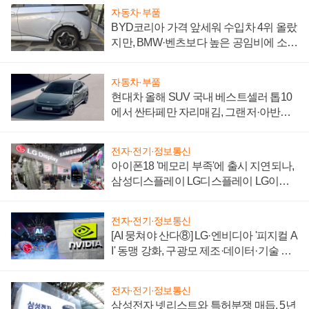
자동차·부품
BYD코리아 가격 앞세워 수입차 4위 올랐
지만, BMW·벤츠보다 높은 공임비에 소비
자 불만 폭발
자동차·부품
현대차 올해 SUV 국내 베스트셀러 톱10
에서 싼타페만 자리매김, 그랜저·아반떼
'세단 쌍끌이'로 내수 방어
전자·전기·정보통신
아이폰18 '메모리 부족'에 출시 지연되나,
삼성디스플레이 LG디스플레이 LG이노
텍 '탈애플' 수익 다각화 속도
전자·전기·정보통신
[AI 뭉쳐야 산다⑧] LG·엔비디아 '피지컬 A
I' 동맹 강화, 구광모 제조·데이터·기술 결
집해 종합 로보틱스 기업으로
전자·전기·정보통신
삼성전자 넷리스트와 특허분쟁 매듭, 5년