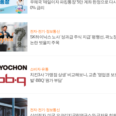
우체국 '매일이자 파킹통장' 5만 계좌 한정으로 다시 
0% 금리
전자·전기·정보통신
SK하이닉스 노사 '성과급 주식 지급' 평행선, 곽노정
논란 벗을지 주목
소비자·유통
치킨3사 '가맹점 상생' 비교해보니, 교촌 '영업권 보호'
발'·BBQ '원가 부담'
전자·전기·정보통신
삼성전자, 미국 오크리지국립연구소와 극저온 히