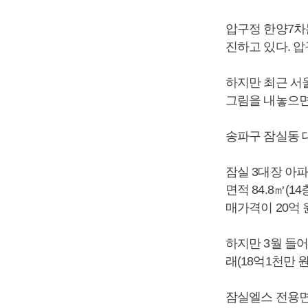
압구정 한양7차는
진하고 있다. 
하지만 최근 서
그림을 내놓으면
송파구 잠실동 대
잠실 3대장 아파
면적 84.8㎡(1
매가격이 20억 
하지만 3월 들어
래(18억1천만 
잠실엘스 전용면적 