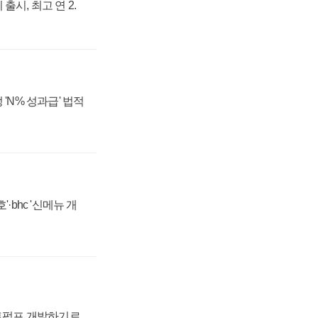
출시, 최고 연 2.
 'N% 성과급' 법적
·bhc '신메뉴 개
트펌프 개발하기로