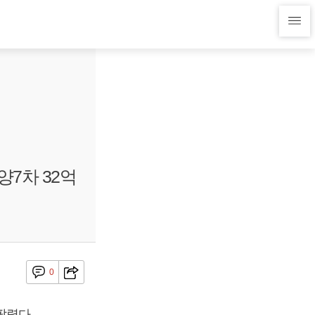
양7차 32억
0
팔렸다.