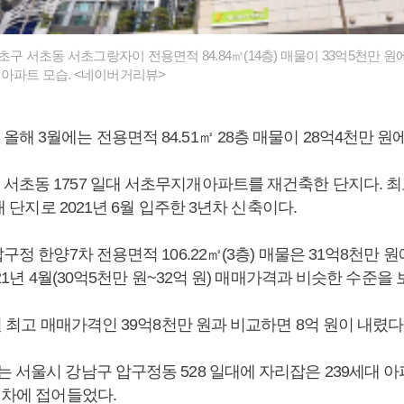
서초구 서초동 서초그랑자이 전용면적 84.84㎡(14층) 매물이 33억5천만 
아파트 모습. <네이버거리뷰>
해 3월에는 전용면적 84.51㎡ 28층 매물이 28억4천만 원
서초동 1757 일대 서초무지개아파트를 재건축한 단지다. 최
세대 단지로 2021년 6월 입주한 3년차 신축이다.
압구정 한양7차 전용면적 106.22㎡(3층) 매물은 31억8천만
021년 4월(30억5천만 원~32억 원) 매매가격과 비슷한 수준을 
5월 최고 매매가격인 39억8천만 원과 비교하면 8억 원이 내렸다
 서울시 강남구 압구정동 528 일대에 자리잡은 239세대 아파
년차에 접어들었다.