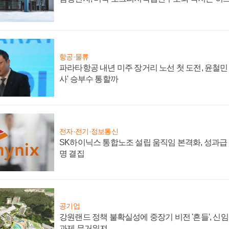
항공·물류
파라타항공 내년 미주 장거리 노선 첫 도전, 윤철민
사' 승부수 통할까
전자·전기·정보통신
SK하이닉스 통합노조 설립 움직임 본격화, 성과급 
명 결집
공기업
강원랜드 정책 불확실성에 중장기 비전 '흔들', 신
과제 무거워져