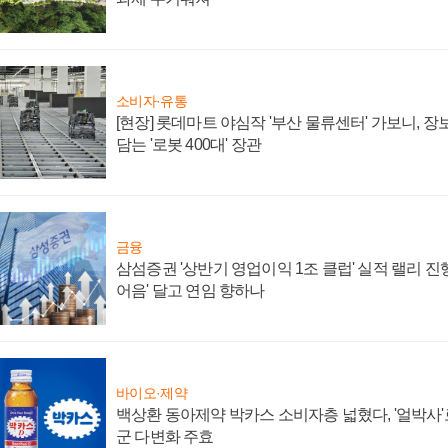
소비자·유통
[현장] 롯데마트 야심작 '부산 물류센터' 가보니, 
담는 '로봇 400대' 장관
금융
삼섬증권 '상반기 영업이익 1조 클럽' 실적 랠리 진행
어음' 달고 연임 향하나
바이오·제약
백상환 동아제약 박카스 소비자층 넓혔다, '얼박사'로
군 다변화 주효