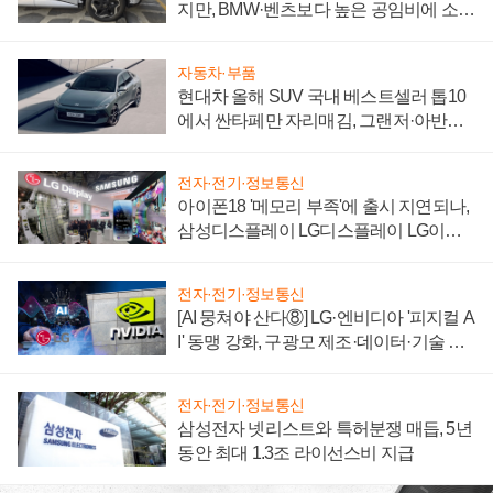
지만, BMW·벤츠보다 높은 공임비에 소비
자 불만 폭발
자동차·부품
현대차 올해 SUV 국내 베스트셀러 톱10
에서 싼타페만 자리매김, 그랜저·아반떼
'세단 쌍끌이'로 내수 방어
전자·전기·정보통신
아이폰18 '메모리 부족'에 출시 지연되나,
삼성디스플레이 LG디스플레이 LG이노
텍 '탈애플' 수익 다각화 속도
전자·전기·정보통신
[AI 뭉쳐야 산다⑧] LG·엔비디아 '피지컬 A
I' 동맹 강화, 구광모 제조·데이터·기술 결
집해 종합 로보틱스 기업으로
전자·전기·정보통신
삼성전자 넷리스트와 특허분쟁 매듭, 5년
동안 최대 1.3조 라이선스비 지급