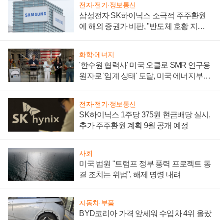
전자·전기·정보통신
삼성전자 SK하이닉스 소극적 주주환원
에 해외 증권가 비판, "반도체 호황 지속
성 의문"
화학·에너지
'한수원 협력사' 미국 오클로 SMR 연구용
원자로 '임계 상태' 도달, 미국 에너지부
"중요한 이정표"
전자·전기·정보통신
SK하이닉스 1주당 375원 현금배당 실시,
추가 주주환원 계획 9월 공개 예정
사회
미국 법원 "트럼프 정부 풍력 프로젝트 동
결 조치는 위법", 해제 명령 내려
자동차·부품
BYD코리아 가격 앞세워 수입차 4위 올랐