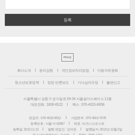
PC버전
회사소개
윤리강령
개인정보처리방침
이용자위원회
청소년보호정책
정정·반론보도
기사심의규정
불편신고
서울특별시 성동구 성수일로 39-34 서울숲더스페이스 12층
대표전화 : 1800-6522
팩스 : 070-4015-8658
편집국 : 070-4010-8512
사업본부 : 070-4010-7078
등록번호 : 서울 아 02897
제호 : 비즈니스포스트
등록일: 2013.11.13
발행·편집인 : 강석운
발행일자: 2013년 12월 2일