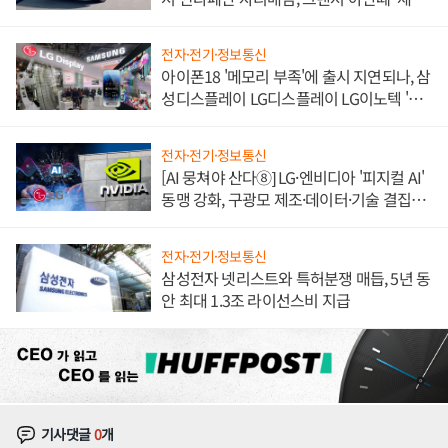
쌍끌이'로 내수 방어
전자·전기·정보통신
아이폰18 '메모리 부족'에 출시 지연되나, 삼
성디스플레이 LG디스플레이 LG이노텍 '탈
애플' 수익 다각화 속도
전자·전기·정보통신
[AI 뭉쳐야 산다⑧] LG·엔비디아 '피지컬 AI'
동맹 강화, 구광모 제조·데이터·기술 결집
해 종합 로보틱스 기업으로
전자·전기·정보통신
삼성전자 넷리스트와 특허분쟁 매듭, 5년 동
안 최대 1.3조 라이선스비 지급
기사댓글
0
개