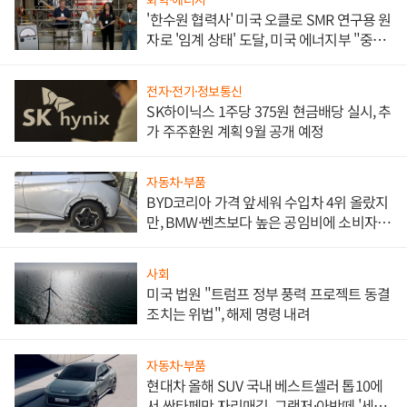
'한수원 협력사' 미국 오클로 SMR 연구용 원
자로 '임계 상태' 도달, 미국 에너지부 "중요
한 이정표"
전자·전기·정보통신
SK하이닉스 1주당 375원 현금배당 실시, 추
가 주주환원 계획 9월 공개 예정
자동차·부품
BYD코리아 가격 앞세워 수입차 4위 올랐지
만, BMW·벤츠보다 높은 공임비에 소비자
불만 폭발
사회
미국 법원 "트럼프 정부 풍력 프로젝트 동결
조치는 위법", 해제 명령 내려
자동차·부품
현대차 올해 SUV 국내 베스트셀러 톱10에
서 싼타페만 자리매김, 그랜저·아반떼 '세단