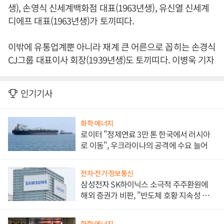
생), 손영식 신세계백화점 대표(1963년생), 유신열 신세계
디에프 대표(1963년생)가 토끼띠다.
이밖에 유통업계뿐 아니라 재계 큰 어른으로 꼽히는 손경식
CJ그룹 대표이사 회장(1939년생)도 토끼띠다. 이병욱 기자
인기기사
화학·에너지
로이터 "정제연료 3만 톤 한국에서 러시아
로 이동", 우크라이나의 공격에 수요 늘어
전자·전기·정보통신
삼성전자 SK하이닉스 소극적 주주환원에
해외 증권가 비판, "반도체 호황 지속성 의
문"
화학·에너지