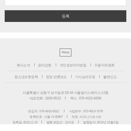
PC버전
회사소개
윤리강령
개인정보처리방침
이용자위원회
청소년보호정책
정정·반론보도
기사심의규정
불편신고
서울특별시 성동구 성수일로 39-34 서울숲더스페이스 12층
대표전화 : 1800-6522
팩스 : 070-4015-8658
편집국 : 070-4010-8512
사업본부 : 070-4010-7078
등록번호 : 서울 아 02897
제호 : 비즈니스포스트
등록일: 2013.11.13
발행·편집인 : 강석운
발행일자: 2013년 12월 2일
청소년보호책임자 : 강석운
ISSN : 2636-171X