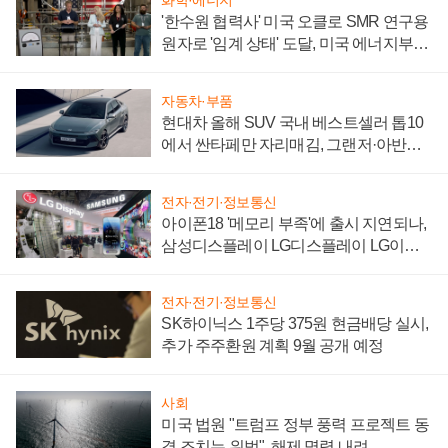
화학·에너지
'한수원 협력사' 미국 오클로 SMR 연구용
원자로 '임계 상태' 도달, 미국 에너지부
"중요한 이정표"
자동차·부품
현대차 올해 SUV 국내 베스트셀러 톱10
에서 싼타페만 자리매김, 그랜저·아반떼
'세단 쌍끌이'로 내수 방어
전자·전기·정보통신
아이폰18 '메모리 부족'에 출시 지연되나,
삼성디스플레이 LG디스플레이 LG이노
텍 '탈애플' 수익 다각화 속도
전자·전기·정보통신
SK하이닉스 1주당 375원 현금배당 실시,
추가 주주환원 계획 9월 공개 예정
사회
미국 법원 "트럼프 정부 풍력 프로젝트 동
결 조치는 위법", 해제 명령 내려