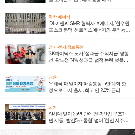
화학·에너지
'DL이앤씨 SMR 협력사' X에너지, '한수원
포스코 동맹' 센트러스에너지와 우라늄
계약 체결
전자·전기·정보통신
SK하이닉스 노사 '성과급 주식지급' 평행
선, 곽노정 'N% 성과급' 법적 논란 벗을지
주목
금융
우체국 '매일이자 파킹통장' 5만 계좌 한
정으로 다시 출시, 최고 연 2.0% 금리
정치
AI시대 맞아 25년 만에 전력산업 구조개
편 시동, '발전5사 통합' 넘어 '한전 지주사'
재편론도