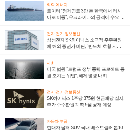
화학·에너지
로이터 "정제연료 3만 톤 한국에서 러시
아로 이동", 우크라이나의 공격에 수요 늘
어
전자·전기·정보통신
삼성전자 SK하이닉스 소극적 주주환원
에 해외 증권가 비판, "반도체 호황 지속
성 의문"
사회
미국 법원 "트럼프 정부 풍력 프로젝트 동
결 조치는 위법", 해제 명령 내려
전자·전기·정보통신
SK하이닉스 1주당 375원 현금배당 실시,
추가 주주환원 계획 9월 공개 예정
자동차·부품
현대차 올해 SUV 국내 베스트셀러 톱10