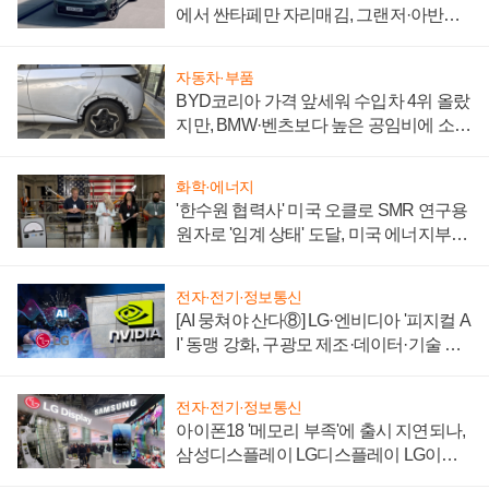
에서 싼타페만 자리매김, 그랜저·아반떼
'세단 쌍끌이'로 내수 방어
자동차·부품
BYD코리아 가격 앞세워 수입차 4위 올랐
지만, BMW·벤츠보다 높은 공임비에 소비
자 불만 폭발
화학·에너지
'한수원 협력사' 미국 오클로 SMR 연구용
원자로 '임계 상태' 도달, 미국 에너지부
"중요한 이정표"
전자·전기·정보통신
[AI 뭉쳐야 산다⑧] LG·엔비디아 '피지컬 A
I' 동맹 강화, 구광모 제조·데이터·기술 결
집해 종합 로보틱스 기업으로
전자·전기·정보통신
아이폰18 '메모리 부족'에 출시 지연되나,
삼성디스플레이 LG디스플레이 LG이노
텍 '탈애플' 수익 다각화 속도