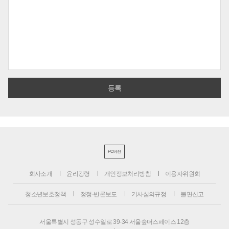
PC버전
회사소개
윤리강령
개인정보처리방침
이용자위원회
청소년보호정책
정정·반론보도
기사심의규정
불편신고
서울특별시 성동구 성수일로 39-34 서울숲더스페이스 12층