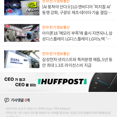
전자·전기·정보통신
[AI 뭉쳐야 산다⑧] LG·엔비디아 '피지컬 AI'
동맹 강화, 구광모 제조·데이터·기술 결집
해 종합 로보틱스 기업으로
전자·전기·정보통신
아이폰18 '메모리 부족'에 출시 지연되나, 삼
성디스플레이 LG디스플레이 LG이노텍 '탈
애플' 수익 다각화 속도
전자·전기·정보통신
삼성전자 넷리스트와 특허분쟁 매듭, 5년 동
안 최대 1.3조 라이선스비 지급
기사댓글
0
개
200자까지 쓰실 수 있습니다. (현재 0 byte / 최대 400byte)
저작권 등 다른 사람의 권리를 침해하거나 명예를 훼손하는 댓글은 관련 법률에 의해 제재를 받을
수 있습니다.