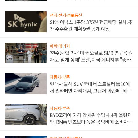
전자·전기·정보통신
SK하이닉스 1주당 375원 현금배당 실시, 추
가 주주환원 계획 9월 공개 예정
화학·에너지
'한수원 협력사' 미국 오클로 SMR 연구용 원
자로 '임계 상태' 도달, 미국 에너지부 "중요
한 이정표"
자동차·부품
현대차 올해 SUV 국내 베스트셀러 톱10에
서 싼타페만 자리매김, 그랜저·아반떼 '세단
쌍끌이'로 내수 방어
자동차·부품
BYD코리아 가격 앞세워 수입차 4위 올랐지
만, BMW·벤츠보다 높은 공임비에 소비자
불만 폭발