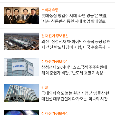
소비자·유통
롯데·농심 창업주 시대 '라면 앙금'은 옛말,
'사촌' 신동빈·신동원 시대 협업 확대일로
전자·전기·정보통신
외신 "삼성전자 SK하이닉스 중국 공장용 현
지 생산 반도체 장비 시험, 미국 수출통제 대
비"
전자·전기·정보통신
삼성전자 SK하이닉스 소극적 주주환원에
해외 증권가 비판, "반도체 호황 지속성 의
문"
건설
국내외서 속도 붙는 원전 사업, 삼성물산·현
대건설·대우건설에 다가오는 '약속의 시간'
전자·전기·정보통신