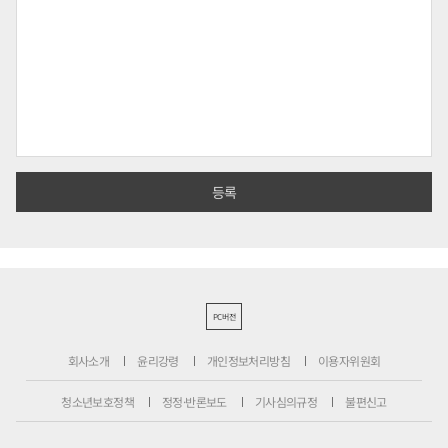
PC버전
회사소개
윤리강령
개인정보처리방침
이용자위원회
청소년보호정책
정정·반론보도
기사심의규정
불편신고