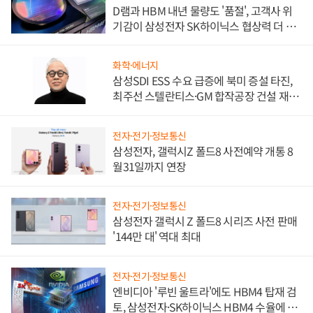
D램과 HBM 내년 물량도 '품절', 고객사 위
기감이 삼성전자 SK하이닉스 협상력 더 키
워
화학·에너지
삼성SDI ESS 수요 급증에 북미 증설 타진,
최주선 스텔란티스·GM 합작공장 건설 재추
진하나
전자·전기·정보통신
삼성전자, 갤럭시Z 폴드8 사전예약 개통 8
월31일까지 연장
전자·전기·정보통신
삼성전자 갤럭시 Z 폴드8 시리즈 사전 판매
'144만 대' 역대 최대
전자·전기·정보통신
엔비디아 '루빈 울트라'에도 HBM4 탑재 검
토, 삼성전자·SK하이닉스 HBM4 수율에 주