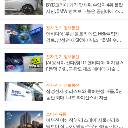
BYD코리아 가격 앞세워 수입차 4위 올랐
지만, BMW·벤츠보다 높은 공임비에 소비
자 불만 폭발
전자·전기·정보통신
엔비디아 '루빈 울트라'에도 HBM4 탑재
검토, 삼성전자·SK하이닉스 HBM4 수율
에 주도권 갈린다
전자·전기·정보통신
[AI 뭉쳐야 산다⑧] LG·엔비디아 '피지컬 A
I' 동맹 강화, 구광모 제조·데이터·기술 결
집해 종합 로보틱스 기업으로
전자·전기·정보통신
삼성전자 넷리스트와 특허분쟁 매듭, 5년
동안 최대 1.3조 라이선스비 지급
소비자·유통
이부진 야심작 '신라스테이' 서울신라호
텔보다 잘 나가, 평택·주문진·해남·건대로