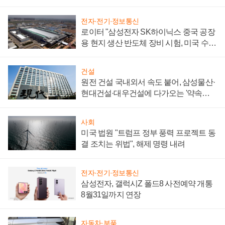
성 의문"
전자·전기·정보통신
로이터 "삼성전자 SK하이닉스 중국 공장
용 현지 생산 반도체 장비 시험, 미국 수출
통제 대비"
건설
원전 건설 국내외서 속도 붙어, 삼성물산·
현대건설·대우건설에 다가오는 '약속의
시간'
사회
미국 법원 "트럼프 정부 풍력 프로젝트 동
결 조치는 위법", 해제 명령 내려
전자·전기·정보통신
삼성전자, 갤럭시Z 폴드8 사전예약 개통
8월31일까지 연장
자동차·부품