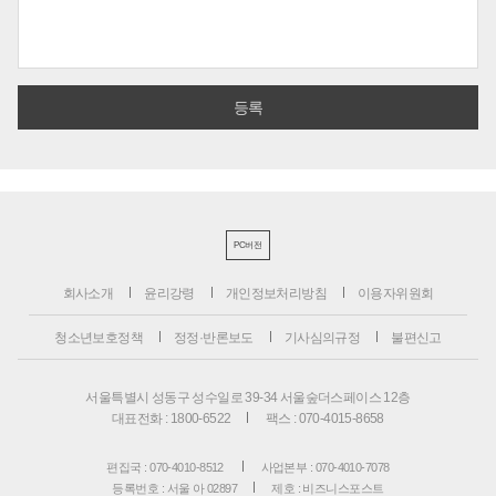
PC버전
회사소개
윤리강령
개인정보처리방침
이용자위원회
청소년보호정책
정정·반론보도
기사심의규정
불편신고
서울특별시 성동구 성수일로 39-34 서울숲더스페이스 12층
대표전화 : 1800-6522
팩스 : 070-4015-8658
편집국 : 070-4010-8512
사업본부 : 070-4010-7078
등록번호 : 서울 아 02897
제호 : 비즈니스포스트