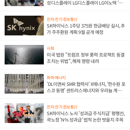
성디스플레이 LG디스플레이 LG이노텍 '탈
애플' 수익 다각화 속도
전자·전기·정보통신
SK하이닉스 1주당 375원 현금배당 실시, 추
가 주주환원 계획 9월 공개 예정
사회
미국 법원 "트럼프 정부 풍력 프로젝트 동결
조치는 위법", 해제 명령 내려
화학·에너지
'DL이앤씨 SMR 협력사' X에너지, '한수원 포
스코 동맹' 센트러스에너지와 우라늄 계약
체결
전자·전기·정보통신
SK하이닉스 노사 '성과급 주식지급' 평행선,
곽노정 'N% 성과급' 법적 논란 벗을지 주목