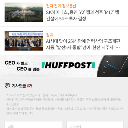
전자·전기·정보통신
SK하이닉스, 용인 'Y2' 팹과 청주 'M17' 팹
건설에 54조 투자 결정
정치
AI시대 맞아 25년 만에 전력산업 구조개편
시동, '발전5사 통합' 넘어 '한전 지주사' 재편
론도
기사댓글
0
개
200자까지 쓰실 수 있습니다. (현재 0 byte / 최대 400byte)
저작권 등 다른 사람의 권리를 침해하거나 명예를 훼손하는 댓글은 관련 법률에 의해 제재를 받을
수 있습니다.
타인에게 불쾌감을 주는 욕설 등 비하하는 단어가 내용에 포함되거나 인신공격성 글은 관리자의 판
단에 의해 삭제 합니다.