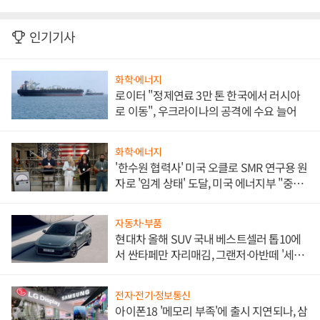
인기기사
화학·에너지
로이터 "정제연료 3만 톤 한국에서 러시아
로 이동", 우크라이나의 공격에 수요 늘어
화학·에너지
'한수원 협력사' 미국 오클로 SMR 연구용 원
자로 '임계 상태' 도달, 미국 에너지부 "중요
한 이정표"
자동차·부품
현대차 올해 SUV 국내 베스트셀러 톱10에
서 싼타페만 자리매김, 그랜저·아반떼 '세단
쌍끌이'로 내수 방어
전자·전기·정보통신
아이폰18 '메모리 부족'에 출시 지연되나, 삼