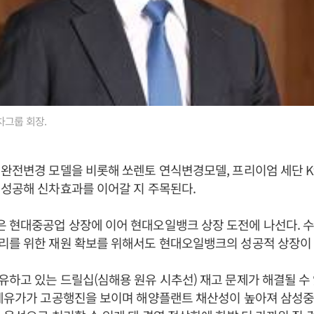
그룹 회장.
완전변경 모델을 비롯해 쏘렌토 연식변경모델, 프리이엄 세단 
성공해 신차효과를 이어갈 지 주목된다.
 현대중공업 상장에 이어 현대오일뱅크 상장 도전에 나선다. 
리를 위한 재원 확보를 위해서도 현대오일뱅크의 성공적 상장이
하고 있는 드릴십(심해용 원유 시추선) 재고 문제가 해결될 수
국제유가가 고공행진을 보이며 해양플랜트 채산성이 높아져 삼성