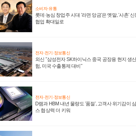
소비자·유통
롯데·농심 창업주 시대 '라면 앙금'은 옛말, '사촌'
협업 확대일로
전자·전기·정보통신
외신 "삼성전자 SK하이닉스 중국 공장용 현지 생산
험, 미국 수출통제 대비"
전자·전기·정보통신
D램과 HBM 내년 물량도 '품절', 고객사 위기감이
스 협상력 더 키워