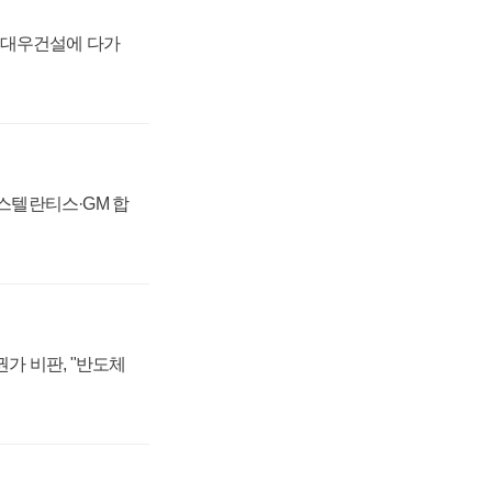
·대우건설에 다가
 스텔란티스·GM 합
가 비판, "반도체