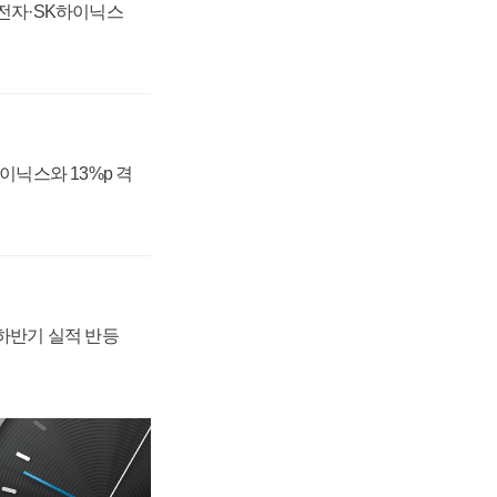
성전자·SK하이닉스
하이닉스와 13%p 격
 하반기 실적 반등