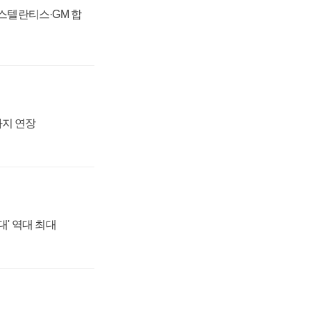
 스텔란티스·GM 합
까지 연장
대' 역대 최대