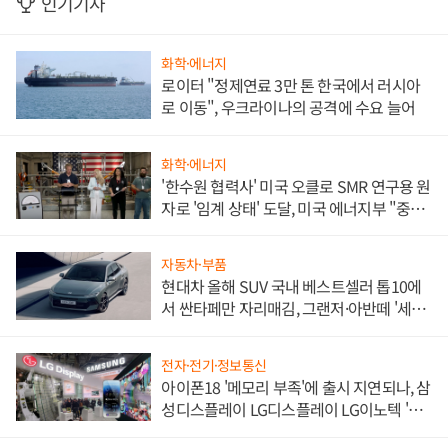
인기기사
화학·에너지
로이터 "정제연료 3만 톤 한국에서 러시아
로 이동", 우크라이나의 공격에 수요 늘어
화학·에너지
'한수원 협력사' 미국 오클로 SMR 연구용 원
자로 '임계 상태' 도달, 미국 에너지부 "중요
한 이정표"
자동차·부품
현대차 올해 SUV 국내 베스트셀러 톱10에
서 싼타페만 자리매김, 그랜저·아반떼 '세단
쌍끌이'로 내수 방어
전자·전기·정보통신
아이폰18 '메모리 부족'에 출시 지연되나, 삼
성디스플레이 LG디스플레이 LG이노텍 '탈
애플' 수익 다각화 속도