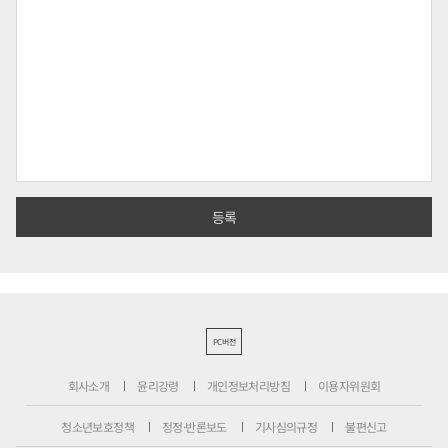
PC버전
회사소개
윤리강령
개인정보처리방침
이용자위원회
청소년보호정책
정정·반론보도
기사심의규정
불편신고