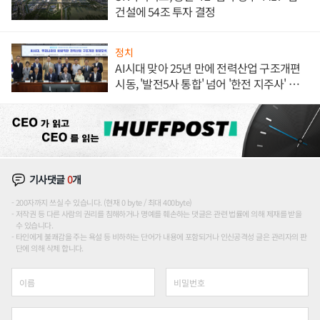
건설에 54조 투자 결정
정치
AI시대 맞아 25년 만에 전력산업 구조개편
시동, '발전5사 통합' 넘어 '한전 지주사' 재편
론도
기사댓글
0
개
200자까지 쓰실 수 있습니다. (현재 0 byte / 최대 400byte)
저작권 등 다른 사람의 권리를 침해하거나 명예를 훼손하는 댓글은 관련 법률에 의해 제재를 받을
수 있습니다.
타인에게 불쾌감을 주는 욕설 등 비하하는 단어가 내용에 포함되거나 인신공격성 글은 관리자의 판
단에 의해 삭제 합니다.