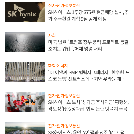
전자·전기·정보통신
SK하이닉스 1주당 375원 현금배당 실시, 추
가 주주환원 계획 9월 공개 예정
사회
미국 법원 "트럼프 정부 풍력 프로젝트 동결
조치는 위법", 해제 명령 내려
화학·에너지
'DL이앤씨 SMR 협력사' X에너지, '한수원 포
스코 동맹' 센트러스에너지와 우라늄 계약
체결
전자·전기·정보통신
SK하이닉스 노사 '성과급 주식지급' 평행선,
곽노정 'N% 성과급' 법적 논란 벗을지 주목
전자·전기·정보통신
SK하이닉스, 용인 'Y2' 팹과 청주 'M17' 팹