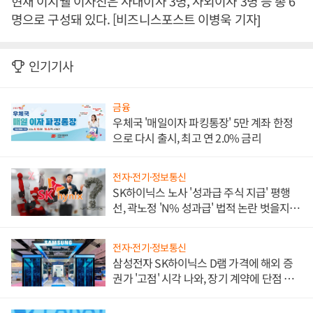
현재 이지웰 이사진은 사내이사 3명, 사외이사 3명 등 총 6
명으로 구성돼 있다. [비즈니스포스트 이병욱 기자]
인기기사
금융
우체국 '매일이자 파킹통장' 5만 계좌 한정
으로 다시 출시, 최고 연 2.0% 금리
전자·전기·정보통신
SK하이닉스 노사 '성과급 주식 지급' 평행
선, 곽노정 'N% 성과급' 법적 논란 벗을지 주
목
전자·전기·정보통신
삼성전자 SK하이닉스 D램 가격에 해외 증
권가 '고점' 시각 나와, 장기 계약에 단점 부
각