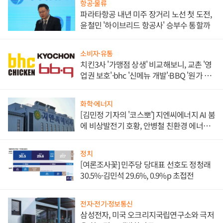
항공·물류
파라타항공 내년 미주 장거리 노선 첫 도전,
윤철민 '하이브리드 항공사' 승부수 통할까
소비자·유통
치킨3사 '가맹점 상생' 비교해보니, 교촌 '영
업권 보호'·bhc '신메뉴 개발'·BBQ '원가 부
담'
화학·에너지
[김민정 기자의 '코스뽀'] 지엔씨에너지 AI 붐
에 비상발전기 호황, 안병철 친환경 에너지
발전전문기업 향한다
정치
[여론조사꽃] 민주당 당대표 선호도 정청래
30.5%·김민석 29.6%, 0.9%p 초접전
전자·전기·정보통신
삼성전자, 미국 오크리지국립연구소와 극저