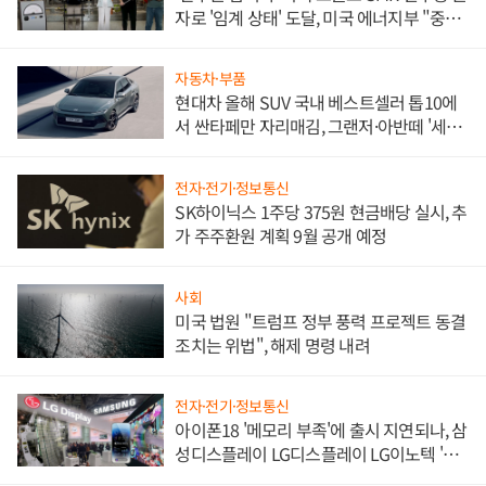
자로 '임계 상태' 도달, 미국 에너지부 "중요
한 이정표"
자동차·부품
현대차 올해 SUV 국내 베스트셀러 톱10에
서 싼타페만 자리매김, 그랜저·아반떼 '세단
쌍끌이'로 내수 방어
전자·전기·정보통신
SK하이닉스 1주당 375원 현금배당 실시, 추
가 주주환원 계획 9월 공개 예정
사회
미국 법원 "트럼프 정부 풍력 프로젝트 동결
조치는 위법", 해제 명령 내려
전자·전기·정보통신
아이폰18 '메모리 부족'에 출시 지연되나, 삼
성디스플레이 LG디스플레이 LG이노텍 '탈
애플' 수익 다각화 속도