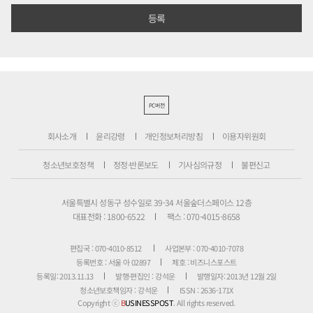
PC버전
회사소개
윤리강령
개인정보처리방침
이용자위원회
청소년보호정책
정정·반론보도
기사심의규정
불편신고
서울특별시 성동구 성수일로 39-34 서울숲더스페이스 12층
대표전화 : 1800-6522
팩스 : 070-4015-8658
편집국 : 070-4010-8512
사업본부 : 070-4010-7078
등록번호 : 서울 아 02897
제호 : 비즈니스포스트
등록일: 2013.11.13
발행·편집인 : 강석운
발행일자: 2013년 12월 2일
청소년보호책임자 : 강석운
ISSN : 2636-171X
Copyright ⓒ
B
USINESSPOST
. All rights reserved.