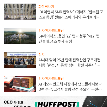
화학·에너지
'DL이앤씨 SMR 협력사' X에너지, '한수원 포
스코 동맹' 센트러스에너지와 우라늄 계약
체결
전자·전기·정보통신
SK하이닉스, 용인 'Y2' 팹과 청주 'M17' 팹
건설에 54조 투자 결정
정치
AI시대 맞아 25년 만에 전력산업 구조개편
시동, '발전5사 통합' 넘어 '한전 지주사' 재편
론도
전자·전기·정보통신
AI 메모리반도체 시장에서 낸드플래시보다
D램 부각, 고객사 물량 선점 수요의 '우선순
위'