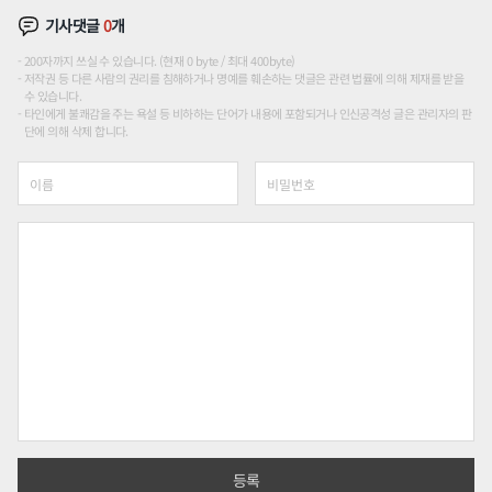
기사댓글
0
개
200자까지 쓰실 수 있습니다. (현재 0 byte / 최대 400byte)
저작권 등 다른 사람의 권리를 침해하거나 명예를 훼손하는 댓글은 관련 법률에 의해 제재를 받을
수 있습니다.
타인에게 불쾌감을 주는 욕설 등 비하하는 단어가 내용에 포함되거나 인신공격성 글은 관리자의 판
단에 의해 삭제 합니다.