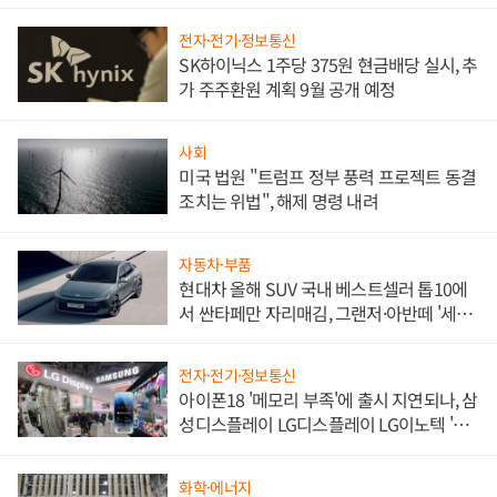
한 이정표"
전자·전기·정보통신
SK하이닉스 1주당 375원 현금배당 실시, 추
가 주주환원 계획 9월 공개 예정
사회
미국 법원 "트럼프 정부 풍력 프로젝트 동결
조치는 위법", 해제 명령 내려
자동차·부품
현대차 올해 SUV 국내 베스트셀러 톱10에
서 싼타페만 자리매김, 그랜저·아반떼 '세단
쌍끌이'로 내수 방어
전자·전기·정보통신
아이폰18 '메모리 부족'에 출시 지연되나, 삼
성디스플레이 LG디스플레이 LG이노텍 '탈
애플' 수익 다각화 속도
화학·에너지