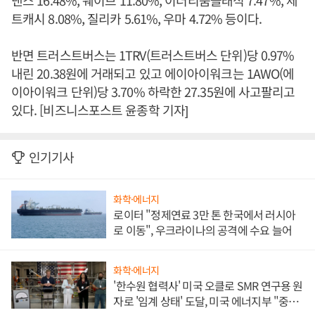
낸스 16.48%, 웨이브 11.80%, 이더리움클래식 7.47%, 제
트캐시 8.08%, 질리카 5.61%, 우마 4.72% 등이다.
반면 트러스트버스는 1TRV(트러스트버스 단위)당 0.97%
내린 20.38원에 거래되고 있고 에이아이워크는 1AWO(에
이아이워크 단위)당 3.70% 하락한 27.35원에 사고팔리고
있다. [비즈니스포스트 윤종학 기자]
인기기사
화학·에너지
로이터 "정제연료 3만 톤 한국에서 러시아
로 이동", 우크라이나의 공격에 수요 늘어
화학·에너지
'한수원 협력사' 미국 오클로 SMR 연구용 원
자로 '임계 상태' 도달, 미국 에너지부 "중요