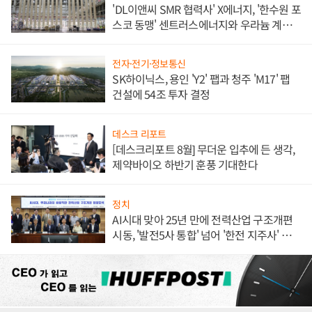
'DL이앤씨 SMR 협력사' X에너지, '한수원 포
스코 동맹' 센트러스에너지와 우라늄 계약
체결
전자·전기·정보통신
SK하이닉스, 용인 'Y2' 팹과 청주 'M17' 팹
건설에 54조 투자 결정
데스크 리포트
[데스크리포트 8월] 무더운 입추에 든 생각,
제약바이오 하반기 훈풍 기대한다
정치
AI시대 맞아 25년 만에 전력산업 구조개편
시동, '발전5사 통합' 넘어 '한전 지주사' 재편
론도