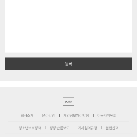
PC버전
회사소개
윤리강령
개인정보처리방침
이용자위원회
청소년보호정책
정정·반론보도
기사심의규정
불편신고