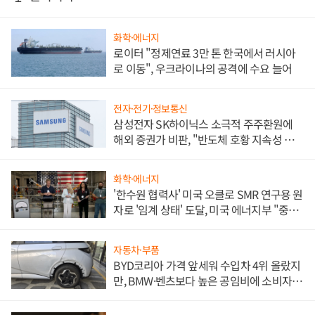
화학·에너지
로이터 "정제연료 3만 톤 한국에서 러시아
로 이동", 우크라이나의 공격에 수요 늘어
전자·전기·정보통신
삼성전자 SK하이닉스 소극적 주주환원에
해외 증권가 비판, "반도체 호황 지속성 의
문"
화학·에너지
'한수원 협력사' 미국 오클로 SMR 연구용 원
자로 '임계 상태' 도달, 미국 에너지부 "중요
한 이정표"
자동차·부품
BYD코리아 가격 앞세워 수입차 4위 올랐지
만, BMW·벤츠보다 높은 공임비에 소비자
불만 폭발