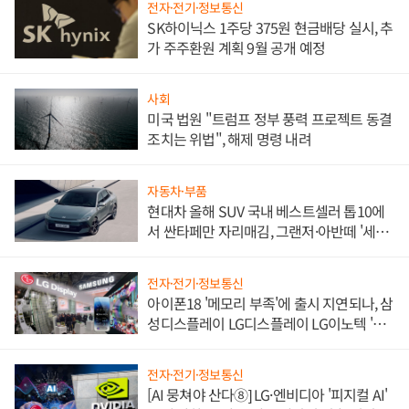
전자·전기·정보통신
SK하이닉스 1주당 375원 현금배당 실시, 추
가 주주환원 계획 9월 공개 예정
사회
미국 법원 "트럼프 정부 풍력 프로젝트 동결
조치는 위법", 해제 명령 내려
자동차·부품
현대차 올해 SUV 국내 베스트셀러 톱10에
서 싼타페만 자리매김, 그랜저·아반떼 '세단
쌍끌이'로 내수 방어
전자·전기·정보통신
아이폰18 '메모리 부족'에 출시 지연되나, 삼
성디스플레이 LG디스플레이 LG이노텍 '탈
애플' 수익 다각화 속도
전자·전기·정보통신
[AI 뭉쳐야 산다⑧] LG·엔비디아 '피지컬 AI'