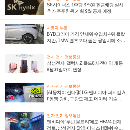
SK하이닉스 1주당 375원 현금배당 실시,
추가 주주환원 계획 9월 공개 예정
자동차·부품
BYD코리아 가격 앞세워 수입차 4위 올랐
지만, BMW·벤츠보다 높은 공임비에 소비
자 불만 폭발
전자·전기·정보통신
삼성전자, 갤럭시Z 폴드8 사전예약 개통
8월31일까지 연장
전자·전기·정보통신
[AI 뭉쳐야 산다⑧] LG·엔비디아 '피지컬 A
I' 동맹 강화, 구광모 제조·데이터·기술 결
집해 종합 로보틱스 기업으로
전자·전기·정보통신
엔비디아 '루빈 울트라'에도 HBM4 탑재
검토, 삼성전자·SK하이닉스 HBM4 수율