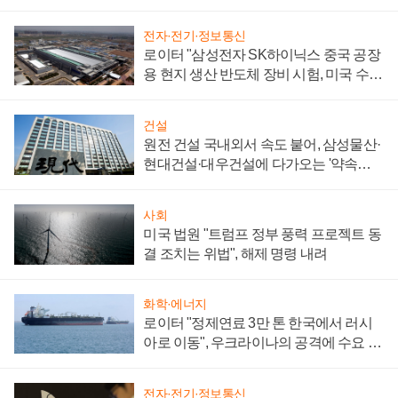
성 의문"
전자·전기·정보통신
로이터 "삼성전자 SK하이닉스 중국 공장
용 현지 생산 반도체 장비 시험, 미국 수출
통제 대비"
건설
원전 건설 국내외서 속도 붙어, 삼성물산·
현대건설·대우건설에 다가오는 '약속의
시간'
사회
미국 법원 "트럼프 정부 풍력 프로젝트 동
결 조치는 위법", 해제 명령 내려
화학·에너지
로이터 "정제연료 3만 톤 한국에서 러시
아로 이동", 우크라이나의 공격에 수요 늘
어
전자·전기·정보통신