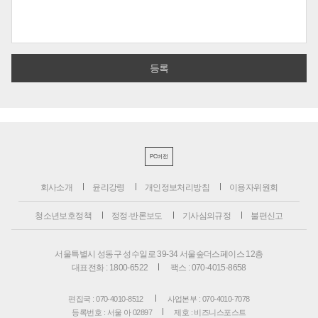
PC버전
회사소개
윤리강령
개인정보처리방침
이용자위원회
청소년보호정책
정정·반론보도
기사심의규정
불편신고
서울특별시 성동구 성수일로 39-34 서울숲더스페이스 12층
대표전화 : 1800-6522
팩스 : 070-4015-8658
편집국 : 070-4010-8512
사업본부 : 070-4010-7078
등록번호 : 서울 아 02897
제호 : 비즈니스포스트