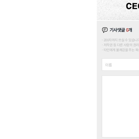
기사댓글
0
개
200자까지 쓰실 수 있습니다. (
저작권 등 다른 사람의 권리
타인에게 불쾌감을 주는 욕설