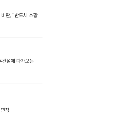
비판, "반도체 호황
대우건설에 다가오는
지 연장