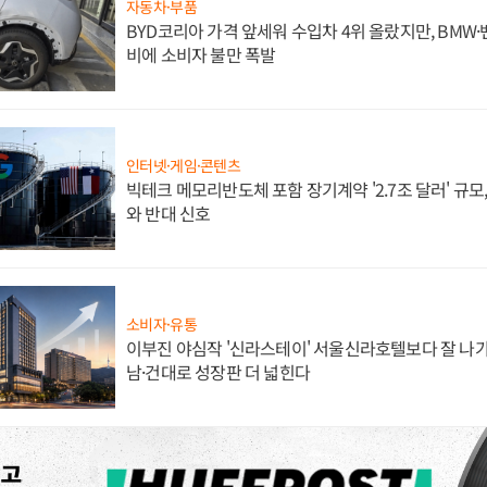
자동차·부품
BYD코리아 가격 앞세워 수입차 4위 올랐지만, BMW
비에 소비자 불만 폭발
인터넷·게임·콘텐츠
빅테크 메모리반도체 포함 장기계약 '2.7조 달러' 규모,
와 반대 신호
소비자·유통
이부진 야심작 '신라스테이' 서울신라호텔보다 잘 나가
남·건대로 성장판 더 넓힌다