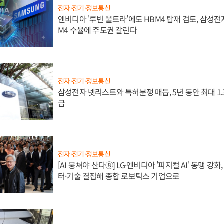
전자·전기·정보통신
엔비디아 '루빈 울트라'에도 HBM4 탑재 검토, 삼성전
M4 수율에 주도권 갈린다
전자·전기·정보통신
삼성전자 넷리스트와 특허분쟁 매듭, 5년 동안 최대 1
급
전자·전기·정보통신
[AI 뭉쳐야 산다⑧] LG·엔비디아 '피지컬 AI' 동맹 강
터·기술 결집해 종합 로보틱스 기업으로