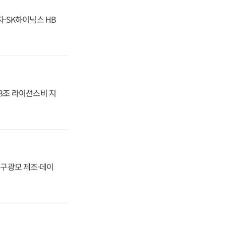
자·SK하이닉스 HB
.3조 라이선스비 지
화, 구광모 제조·데이