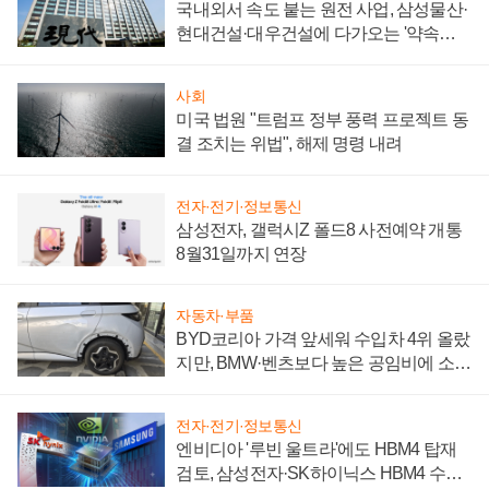
국내외서 속도 붙는 원전 사업, 삼성물산·
현대건설·대우건설에 다가오는 '약속의
시간'
사회
미국 법원 "트럼프 정부 풍력 프로젝트 동
결 조치는 위법", 해제 명령 내려
전자·전기·정보통신
삼성전자, 갤럭시Z 폴드8 사전예약 개통
8월31일까지 연장
자동차·부품
BYD코리아 가격 앞세워 수입차 4위 올랐
지만, BMW·벤츠보다 높은 공임비에 소비
자 불만 폭발
전자·전기·정보통신
엔비디아 '루빈 울트라'에도 HBM4 탑재
검토, 삼성전자·SK하이닉스 HBM4 수율