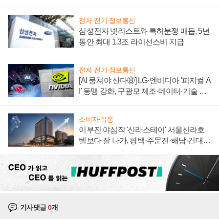
에 주도권 갈린다
전자·전기·정보통신
삼성전자 넷리스트와 특허분쟁 매듭, 5년
동안 최대 1.3조 라이선스비 지급
전자·전기·정보통신
[AI 뭉쳐야 산다⑧] LG·엔비디아 '피지컬 A
I' 동맹 강화, 구광모 제조·데이터·기술 결
집해 종합 로보틱스 기업으로
소비자·유통
이부진 야심작 '신라스테이' 서울신라호
텔보다 잘 나가, 평택·주문진·해남·건대로
성장판 더 넓힌다
기사댓글
0
개