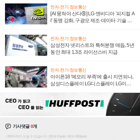
전자·전기·정보통신
[AI 뭉쳐야 산다⑧] LG·엔비디아 '피지컬 A
I' 동맹 강화, 구광모 제조·데이터·기술 결
집해 종합 로보틱스 기업으로
전자·전기·정보통신
삼성전자 넷리스트와 특허분쟁 매듭, 5년
동안 최대 1.3조 라이선스비 지급
전자·전기·정보통신
아이폰18 '메모리 부족'에 출시 지연되나,
삼성디스플레이 LG디스플레이 LG이노
텍 '탈애플' 수익 다각화 속도
기사댓글
0
개
200자까지 쓰실 수 있습니다. (현재 0 byte / 최대 400byte)