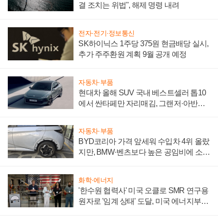
결 조치는 위법", 해제 명령 내려
전자·전기·정보통신
SK하이닉스 1주당 375원 현금배당 실시,
추가 주주환원 계획 9월 공개 예정
자동차·부품
현대차 올해 SUV 국내 베스트셀러 톱10
에서 싼타페만 자리매김, 그랜저·아반떼
'세단 쌍끌이'로 내수 방어
자동차·부품
BYD코리아 가격 앞세워 수입차 4위 올랐
지만, BMW·벤츠보다 높은 공임비에 소비
자 불만 폭발
화학·에너지
'한수원 협력사' 미국 오클로 SMR 연구용
원자로 '임계 상태' 도달, 미국 에너지부
"중요한 이정표"