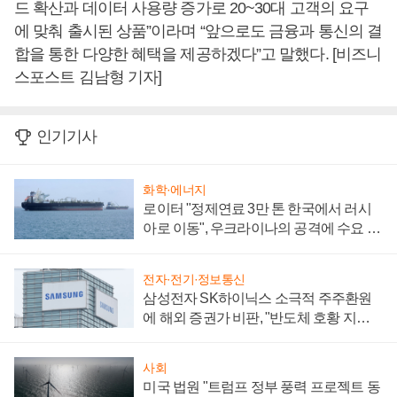
드 확산과 데이터 사용량 증가로 20~30대 고객의 요구
에 맞춰 출시된 상품”이라며 “앞으로도 금융과 통신의 결
합을 통한 다양한 혜택을 제공하겠다”고 말했다. [비즈니
스포스트 김남형 기자]
인기기사
화학·에너지
로이터 "정제연료 3만 톤 한국에서 러시
아로 이동", 우크라이나의 공격에 수요 늘
어
전자·전기·정보통신
삼성전자 SK하이닉스 소극적 주주환원
에 해외 증권가 비판, "반도체 호황 지속
성 의문"
사회
미국 법원 "트럼프 정부 풍력 프로젝트 동