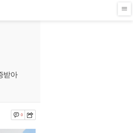
증받아
0