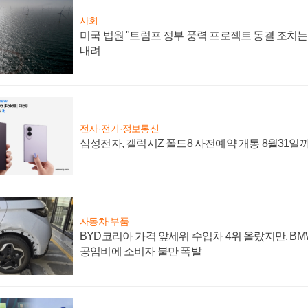
사회
미국 법원 "트럼프 정부 풍력 프로젝트 동결 조치는 
내려
전자·전기·정보통신
삼성전자, 갤럭시Z 폴드8 사전예약 개통 8월31일
자동차·부품
BYD코리아 가격 앞세워 수입차 4위 올랐지만, B
공임비에 소비자 불만 폭발