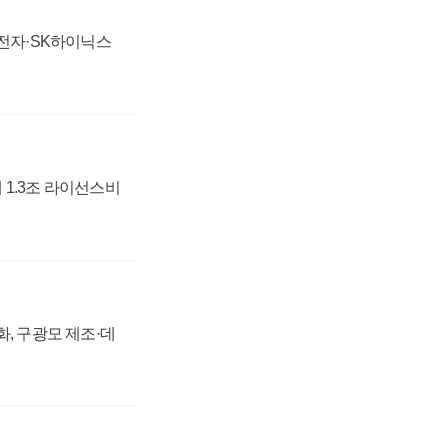
성전자·SK하이닉스
 1.3조 라이선스비
강화, 구광모 제조·데