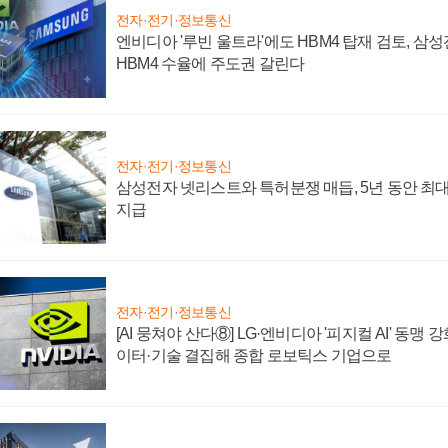
전자·전기·정보통신
엔비디아 '루빈 울트라'에도 HBM4 탑재 검토, 삼
HBM4 수율에 주도권 갈린다
전자·전기·정보통신
삼성전자 넷리스트와 특허분쟁 매듭, 5년 동안 최대
지급
전자·전기·정보통신
[AI 뭉쳐야 산다⑧] LG·엔비디아 '피지컬 AI' 동맹 
이터·기술 결집해 종합 로보틱스 기업으로