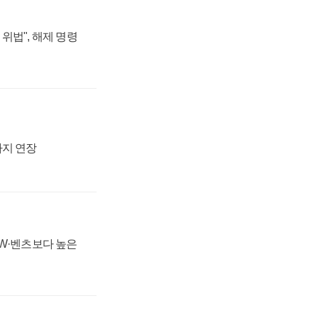
위법", 해제 명령
까지 연장
MW·벤츠보다 높은