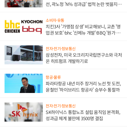
선, 곽노정 'N% 성과급' 법적 논란 벗을지 주
목
소비자·유통
치킨3사 '가맹점 상생' 비교해보니, 교촌 '영
업권 보호'·bhc '신메뉴 개발'·BBQ '원가 부
담'
전자·전기·정보통신
삼성전자, 미국 오크리지국립연구소와 극저
온 히트펌프 개발하기로
항공·물류
파라타항공 내년 미주 장거리 노선 첫 도전,
윤철민 '하이브리드 항공사' 승부수 통할까
전자·전기·정보통신
SK하이닉스 통합노조 설립 움직임 본격화,
성과급 체계 불만에 3500명 결집