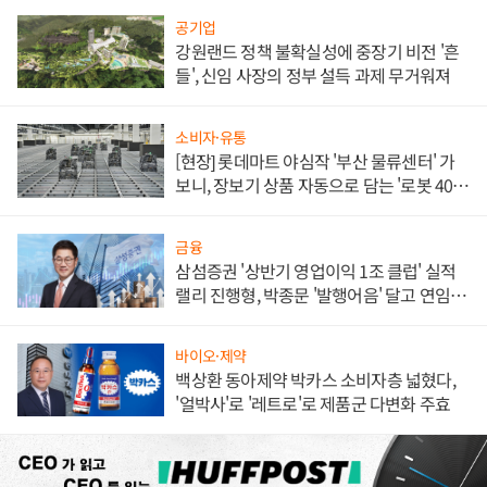
공기업
강원랜드 정책 불확실성에 중장기 비전 '흔
들', 신임 사장의 정부 설득 과제 무거워져
소비자·유통
[현장] 롯데마트 야심작 '부산 물류센터' 가
보니, 장보기 상품 자동으로 담는 '로봇 400
대' 장관
금융
삼섬증권 '상반기 영업이익 1조 클럽' 실적
랠리 진행형, 박종문 '발행어음' 달고 연임 향
하나
바이오·제약
백상환 동아제약 박카스 소비자층 넓혔다,
'얼박사'로 '레트로'로 제품군 다변화 주효