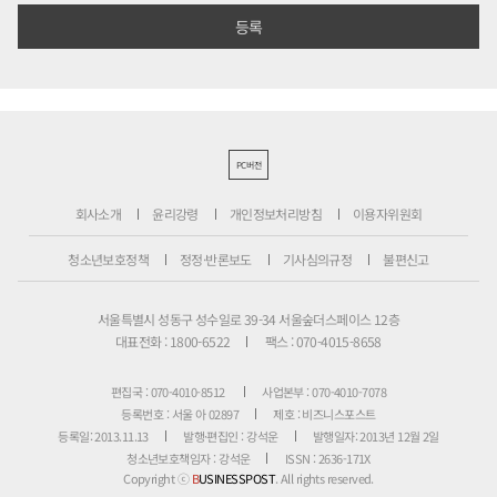
PC버전
회사소개
윤리강령
개인정보처리방침
이용자위원회
청소년보호정책
정정·반론보도
기사심의규정
불편신고
서울특별시 성동구 성수일로 39-34 서울숲더스페이스 12층
대표전화 : 1800-6522
팩스 : 070-4015-8658
편집국 : 070-4010-8512
사업본부 : 070-4010-7078
등록번호 : 서울 아 02897
제호 : 비즈니스포스트
등록일: 2013.11.13
발행·편집인 : 강석운
발행일자: 2013년 12월 2일
청소년보호책임자 : 강석운
ISSN : 2636-171X
Copyright ⓒ
B
USINESSPOST
. All rights reserved.