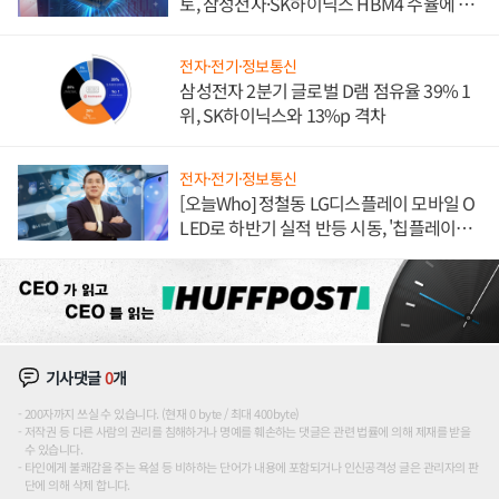
토, 삼성전자·SK하이닉스 HBM4 수율에 주
도권 갈린다
전자·전기·정보통신
삼성전자 2분기 글로벌 D램 점유율 39% 1
위, SK하이닉스와 13%p 격차
전자·전기·정보통신
[오늘Who] 정철동 LG디스플레이 모바일 O
LED로 하반기 실적 반등 시동, '칩플레이
션'에 가격 인하 압박은 부담
기사댓글
0
개
200자까지 쓰실 수 있습니다. (현재 0 byte / 최대 400byte)
저작권 등 다른 사람의 권리를 침해하거나 명예를 훼손하는 댓글은 관련 법률에 의해 제재를 받을
수 있습니다.
타인에게 불쾌감을 주는 욕설 등 비하하는 단어가 내용에 포함되거나 인신공격성 글은 관리자의 판
단에 의해 삭제 합니다.