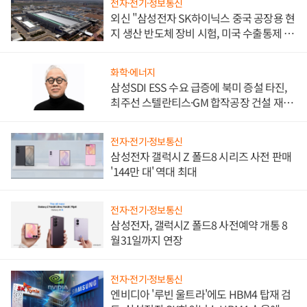
전자·전기·정보통신
외신 "삼성전자 SK하이닉스 중국 공장용 현
지 생산 반도체 장비 시험, 미국 수출통제 대
비"
화학·에너지
삼성SDI ESS 수요 급증에 북미 증설 타진,
최주선 스텔란티스·GM 합작공장 건설 재추
진하나
전자·전기·정보통신
삼성전자 갤럭시 Z 폴드8 시리즈 사전 판매
'144만 대' 역대 최대
전자·전기·정보통신
삼성전자, 갤럭시Z 폴드8 사전예약 개통 8
월31일까지 연장
전자·전기·정보통신
엔비디아 '루빈 울트라'에도 HBM4 탑재 검