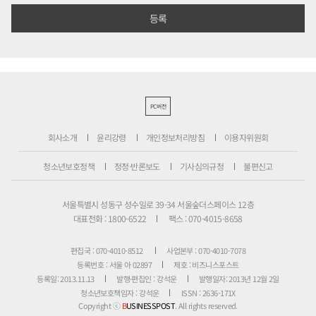
PC버전
회사소개
윤리강령
개인정보처리방침
이용자위원회
청소년보호정책
정정·반론보도
기사심의규정
불편신고
서울특별시 성동구 성수일로 39-34 서울숲더스페이스 12층
대표전화 : 1800-6522
팩스 : 070-4015-8658
편집국 : 070-4010-8512
사업본부 : 070-4010-7078
등록번호 : 서울 아 02897
제호 : 비즈니스포스트
등록일: 2013.11.13
발행·편집인 : 강석운
발행일자: 2013년 12월 2일
청소년보호책임자 : 강석운
ISSN : 2636-171X
Copyright ⓒ
B
USINESSPOST
. All rights reserved.