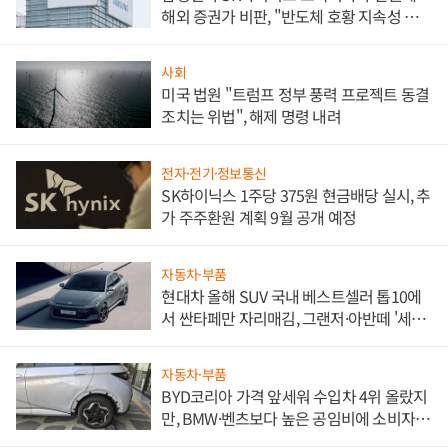
해외 증권가 비판, "반도체 호황 지속성 의
문"
사회
미국 법원 "트럼프 정부 풍력 프로젝트 동결
조치는 위법", 해제 명령 내려
전자·전기·정보통신
SK하이닉스 1주당 375원 현금배당 실시, 추
가 주주환원 계획 9월 공개 예정
자동차·부품
현대차 올해 SUV 국내 베스트셀러 톱10에
서 싼타페만 자리매김, 그랜저·아반떼 '세단
쌍끌이'로 내수 방어
자동차·부품
BYD코리아 가격 앞세워 수입차 4위 올랐지
만, BMW·벤츠보다 높은 공임비에 소비자
불만 폭발