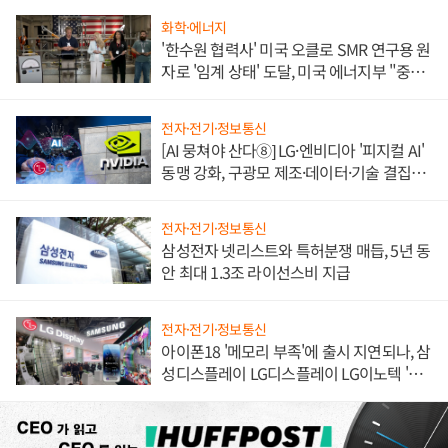
화학·에너지
'한수원 협력사' 미국 오클로 SMR 연구용 원
자로 '임계 상태' 도달, 미국 에너지부 "중요
한 이정표"
전자·전기·정보통신
[AI 뭉쳐야 산다⑧] LG·엔비디아 '피지컬 AI'
동맹 강화, 구광모 제조·데이터·기술 결집
해 종합 로보틱스 기업으로
전자·전기·정보통신
삼성전자 넷리스트와 특허분쟁 매듭, 5년 동
안 최대 1.3조 라이선스비 지급
전자·전기·정보통신
아이폰18 '메모리 부족'에 출시 지연되나, 삼
성디스플레이 LG디스플레이 LG이노텍 '탈
애플' 수익 다각화 속도