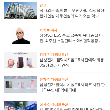
건설
국내외서 속도 붙는 원전 사업, 삼성물산·
현대건설·대우건설에 다가오는 '약속의
시간'
화학·에너지
삼성SDI ESS 수요 급증에 북미 증설 타
진, 최주선 스텔란티스·GM 합작공장 건
설 재추진하나
전자·전기·정보통신
삼성전자, 갤럭시Z 폴드8 사전예약 개통
8월31일까지 연장
전자·전기·정보통신
삼성전자 갤럭시 Z 폴드8 시리즈 사전 판
매 '144만 대' 역대 최대
전자·전기·정보통신
엔비디아 '루빈 울트라'에도 HBM4 탑재