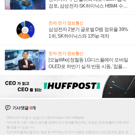
검토, 삼성전자·SK하이닉스 HBM4 수율
에 주도권 갈린다
전자·전기·정보통신
삼성전자 2분기 글로벌 D램 점유율 39%
1위, SK하이닉스와 13%p 격차
전자·전기·정보통신
[오늘Who] 정철동 LG디스플레이 모바일
OLED로 하반기 실적 반등 시동, '칩플레
이션'에 가격 인하 압박은 부담
기사댓글
0
개
200자까지 쓰실 수 있습니다. (현재 0 byte / 최대 400byte)
저작권 등 다른 사람의 권리를 침해하거나 명예를 훼손하는 댓글은 관련 법률에 의해 제재
를 받을 수 있습니다.
타인에게 불쾌감을 주는 욕설 등 비하하는 단어가 내용에 포함되거나 인신공격성 글은 관