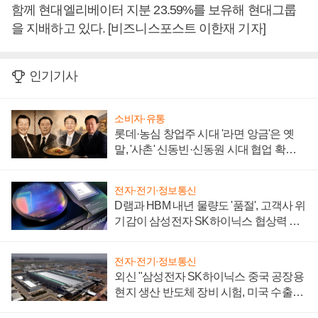
함께 현대엘리베이터 지분 23.59%를 보유해 현대그룹
을 지배하고 있다. [비즈니스포스트 이한재 기자]
인기기사
소비자·유통
롯데·농심 창업주 시대 '라면 앙금'은 옛
말, '사촌' 신동빈·신동원 시대 협업 확대
일로
전자·전기·정보통신
D램과 HBM 내년 물량도 '품절', 고객사 위
기감이 삼성전자 SK하이닉스 협상력 더
키워
전자·전기·정보통신
외신 "삼성전자 SK하이닉스 중국 공장용
현지 생산 반도체 장비 시험, 미국 수출통
제 대비"