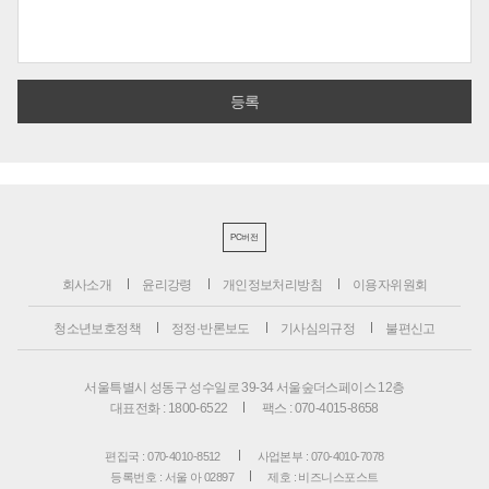
PC버전
회사소개
윤리강령
개인정보처리방침
이용자위원회
청소년보호정책
정정·반론보도
기사심의규정
불편신고
서울특별시 성동구 성수일로 39-34 서울숲더스페이스 12층
대표전화 : 1800-6522
팩스 : 070-4015-8658
편집국 : 070-4010-8512
사업본부 : 070-4010-7078
등록번호 : 서울 아 02897
제호 : 비즈니스포스트