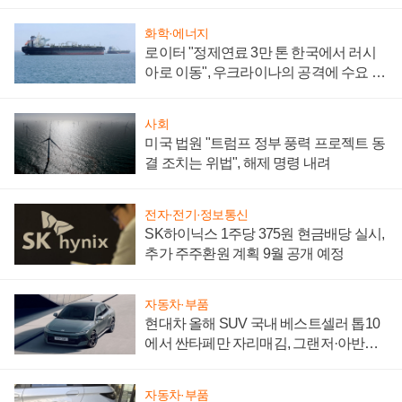
성 의문"
화학·에너지
로이터 "정제연료 3만 톤 한국에서 러시
아로 이동", 우크라이나의 공격에 수요 늘
어
사회
미국 법원 "트럼프 정부 풍력 프로젝트 동
결 조치는 위법", 해제 명령 내려
전자·전기·정보통신
SK하이닉스 1주당 375원 현금배당 실시,
추가 주주환원 계획 9월 공개 예정
자동차·부품
현대차 올해 SUV 국내 베스트셀러 톱10
에서 싼타페만 자리매김, 그랜저·아반떼
'세단 쌍끌이'로 내수 방어
자동차·부품