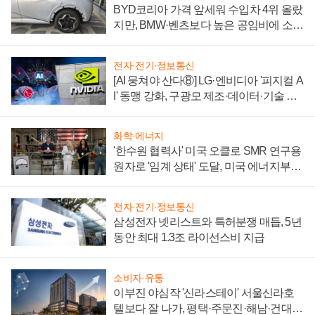
BYD코리아 가격 앞세워 수입차 4위 올랐
지만, BMW·벤츠보다 높은 공임비에 소비
자 불만 폭발
전자·전기·정보통신
[AI 뭉쳐야 산다⑧] LG·엔비디아 '피지컬 A
I' 동맹 강화, 구광모 제조·데이터·기술 결
집해 종합 로보틱스 기업으로
화학·에너지
'한수원 협력사' 미국 오클로 SMR 연구용
원자로 '임계 상태' 도달, 미국 에너지부
"중요한 이정표"
전자·전기·정보통신
삼성전자 넷리스트와 특허분쟁 매듭, 5년
동안 최대 1.3조 라이선스비 지급
소비자·유통
이부진 야심작 '신라스테이' 서울신라호
텔보다 잘 나가, 평택·주문진·해남·건대로