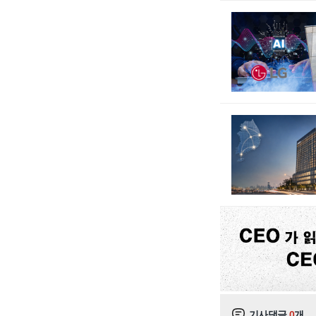
기사댓글
0
개