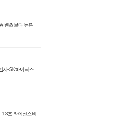
MW·벤츠보다 높은
성전자·SK하이닉스
 1.3조 라이선스비