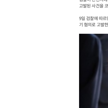
고발된 사건을 코
9일 검찰에 따
기 혐의로 고발한