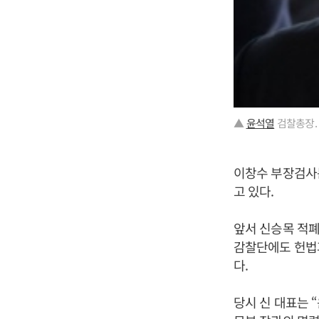
▲
윤석열
검찰총장.
이창수 부장검사는
고 있다.
앞서 신승목 적
감찰단에도 헌법
다.
당시 신 대표는 