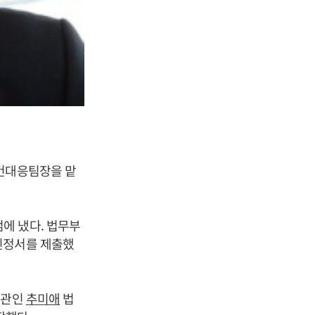
사건대응팀장을 맡
에 냈다. 법무부
진정서를 제출했
상관인
추미애
법