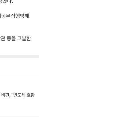
장했다.
위계공무집행방해
관 등을 고발한
비판, "반도체 호황