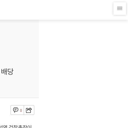
 배당
0
석열
검찰총장이