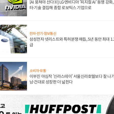
[AI 뭉쳐야 산다⑧] LG·엔비디아 '피지컬 AI' 동맹 강
터·기술 결집해 종합 로보틱스 기업으로
전자·전기·정보통신
삼성전자 넷리스트와 특허분쟁 매듭, 5년 동안 최대 1
급
소비자·유통
이부진 야심작 '신라스테이' 서울신라호텔보다 잘 나가
남·건대로 성장판 더 넓힌다