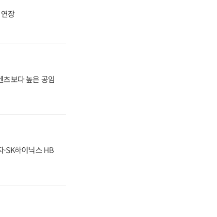
지 연장
·벤츠보다 높은 공임
자·SK하이닉스 HB