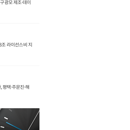
화, 구광모 제조·데이
.3조 라이선스비 지
, 평택·주문진·해