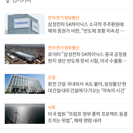
전자·전기·정보통신
삼성전자 SK하이닉스 소극적 주주환원에
해외 증권가 비판, "반도체 호황 지속성 의
문"
전자·전기·정보통신
로이터 "삼성전자 SK하이닉스 중국 공장용
현지 생산 반도체 장비 시험, 미국 수출통제
대비"
건설
원전 건설 국내외서 속도 붙어, 삼성물산·현
대건설·대우건설에 다가오는 '약속의 시간'
사회
미국 법원 "트럼프 정부 풍력 프로젝트 동결
조치는 위법", 해제 명령 내려