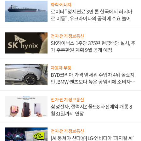
화학·에너지
로이터 "정제연료 3만 톤 한국에서 러시아
로 이동", 우크라이나의 공격에 수요 늘어
전자·전기·정보통신
SK하이닉스 1주당 375원 현금배당 실시, 추
가 주주환원 계획 9월 공개 예정
자동차·부품
BYD코리아 가격 앞세워 수입차 4위 올랐지
만, BMW·벤츠보다 높은 공임비에 소비자
불만 폭발
전자·전기·정보통신
삼성전자, 갤럭시Z 폴드8 사전예약 개통 8
월31일까지 연장
전자·전기·정보통신
[AI 뭉쳐야 산다⑧] LG·엔비디아 '피지컬 AI'