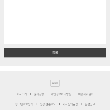
PC버전
회사소개
윤리강령
개인정보처리방침
이용자위원회
청소년보호정책
정정·반론보도
기사심의규정
불편신고