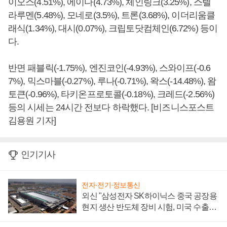
이오스(4.51%), 에이다(4.73%), 체인링크(3.25%), 스텔
라루멘(5.48%), 모네로(3.5%), 트론(3.68%), 이더리움클
래식(1.34%), 대시(0.07%), 크립토닷컴체인(6.72%) 등이
다.
반면 패블릭(-1.75%), 엔진코인(-4.93%), 스와이프(-0.6
7%), 믹스마블(-0.27%), 루나(-0.71%), 왁스(-14.48%), 왐
토큰(-0.96%), 타키온프로토콜(-0.18%), 크레드(-2.56%)
등의 시세는 24시간 전보다 하락했다. [비즈니스포스트
김용원 기자]
인기기사
전자·전기·정보통신
외신 "삼성전자 SK하이닉스 중국 공장용
현지 생산 반도체 장비 시험, 미국 수출통
제 대비"