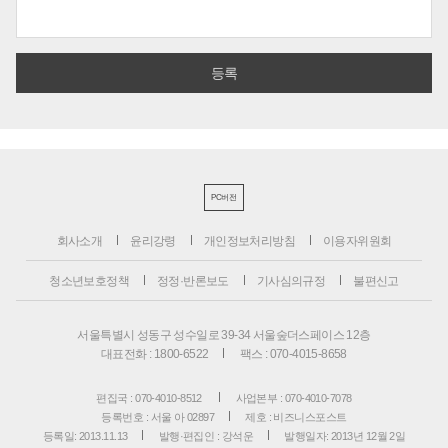
PC버전
회사소개
윤리강령
개인정보처리방침
이용자위원회
청소년보호정책
정정·반론보도
기사심의규정
불편신고
서울특별시 성동구 성수일로 39-34 서울숲더스페이스 12층
대표전화 : 1800-6522
팩스 : 070-4015-8658
편집국 : 070-4010-8512
사업본부 : 070-4010-7078
등록번호 : 서울 아 02897
제호 : 비즈니스포스트
등록일: 2013.11.13
발행·편집인 : 강석운
발행일자: 2013년 12월 2일