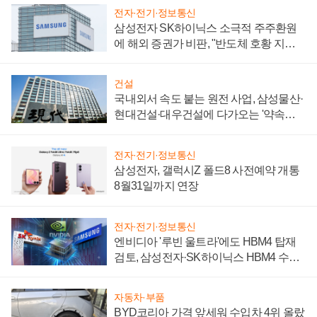
전자·전기·정보통신
삼성전자 SK하이닉스 소극적 주주환원
에 해외 증권가 비판, "반도체 호황 지속
성 의문"
건설
국내외서 속도 붙는 원전 사업, 삼성물산·
현대건설·대우건설에 다가오는 '약속의
시간'
전자·전기·정보통신
삼성전자, 갤럭시Z 폴드8 사전예약 개통
8월31일까지 연장
전자·전기·정보통신
엔비디아 '루빈 울트라'에도 HBM4 탑재
검토, 삼성전자·SK하이닉스 HBM4 수율
에 주도권 갈린다
자동차·부품
BYD코리아 가격 앞세워 수입차 4위 올랐