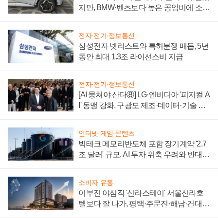
지만, BMW·벤츠보다 높은 공임비에 소비
자 불만 폭발
전자·전기·정보통신
삼성전자 넷리스트와 특허분쟁 매듭, 5년
동안 최대 1.3조 라이선스비 지급
전자·전기·정보통신
[AI 뭉쳐야 산다⑧] LG·엔비디아 '피지컬 A
I' 동맹 강화, 구광모 제조·데이터·기술 결
집해 종합 로보틱스 기업으로
인터넷·게임·콘텐츠
빅테크 메모리반도체 포함 장기계약 '2.7
조 달러' 규모, AI 투자 위축 우려와 반대
신호
소비자·유통
이부진 야심작 '신라스테이' 서울신라호
텔보다 잘 나가, 평택·주문진·해남·건대로
성장판 더 넓힌다