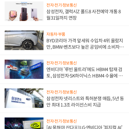
전자·전기·정보통신
삼성전자, 갤럭시Z 폴드8 사전예약 개통 8
월31일까지 연장
자동차·부품
BYD코리아 가격 앞세워 수입차 4위 올랐지
만, BMW·벤츠보다 높은 공임비에 소비자
불만 폭발
전자·전기·정보통신
엔비디아 '루빈 울트라'에도 HBM4 탑재 검
토, 삼성전자·SK하이닉스 HBM4 수율에 주
도권 갈린다
전자·전기·정보통신
삼성전자 넷리스트와 특허분쟁 매듭, 5년 동
안 최대 1.3조 라이선스비 지급
전자·전기·정보통신
[AI 뭉쳐야 산다⑧] LG·엔비디아 '피지컬 AI'