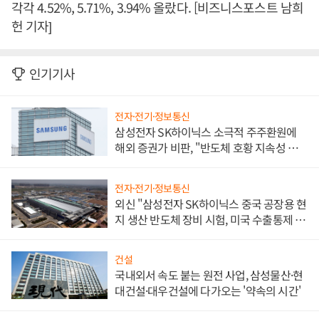
각각 4.52%, 5.71%, 3.94% 올랐다. [비즈니스포스트 남희
헌 기자]
인기기사
전자·전기·정보통신
삼성전자 SK하이닉스 소극적 주주환원에
해외 증권가 비판, "반도체 호황 지속성 의
문"
전자·전기·정보통신
외신 "삼성전자 SK하이닉스 중국 공장용 현
지 생산 반도체 장비 시험, 미국 수출통제 대
비"
건설
국내외서 속도 붙는 원전 사업, 삼성물산·현
대건설·대우건설에 다가오는 '약속의 시간'