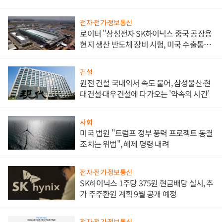
문"
전자·전기·정보통신
로이터 "삼성전자 SK하이닉스 중국 공장용
현지 생산 반도체 장비 시험, 미국 수출통제
대비"
건설
원전 건설 국내외서 속도 붙어, 삼성물산·현
대건설·대우건설에 다가오는 '약속의 시간'
사회
미국 법원 "트럼프 정부 풍력 프로젝트 동결
조치는 위법", 해제 명령 내려
전자·전기·정보통신
SK하이닉스 1주당 375원 현금배당 실시, 추
가 주주환원 계획 9월 공개 예정
전자·전기·정보통신