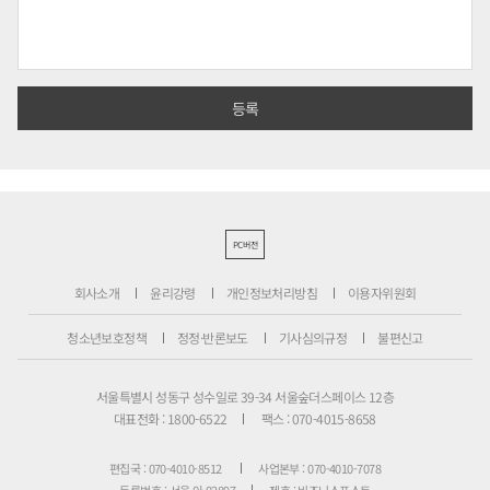
PC버전
회사소개
윤리강령
개인정보처리방침
이용자위원회
청소년보호정책
정정·반론보도
기사심의규정
불편신고
서울특별시 성동구 성수일로 39-34 서울숲더스페이스 12층
대표전화 : 1800-6522
팩스 : 070-4015-8658
편집국 : 070-4010-8512
사업본부 : 070-4010-7078
등록번호 : 서울 아 02897
제호 : 비즈니스포스트