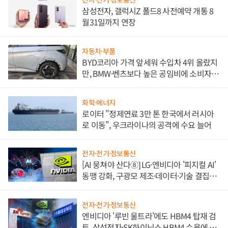
삼성전자, 갤럭시Z 폴드8 사전예약 개통 8
월31일까지 연장
자동차·부품
BYD코리아 가격 앞세워 수입차 4위 올랐지
만, BMW·벤츠보다 높은 공임비에 소비자
불만 폭발
화학·에너지
로이터 "정제연료 3만 톤 한국에서 러시아
로 이동", 우크라이나의 공격에 수요 늘어
전자·전기·정보통신
[AI 뭉쳐야 산다⑧] LG·엔비디아 '피지컬 AI'
동맹 강화, 구광모 제조·데이터·기술 결집
해 종합 로보틱스 기업으로
전자·전기·정보통신
엔비디아 '루빈 울트라'에도 HBM4 탑재 검
토, 삼성전자·SK하이닉스 HBM4 수율에 주