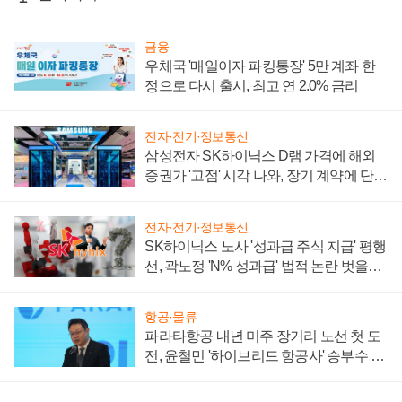
금융
우체국 '매일이자 파킹통장' 5만 계좌 한
정으로 다시 출시, 최고 연 2.0% 금리
전자·전기·정보통신
삼성전자 SK하이닉스 D램 가격에 해외
증권가 '고점' 시각 나와, 장기 계약에 단점
부각
전자·전기·정보통신
SK하이닉스 노사 '성과급 주식 지급' 평행
선, 곽노정 'N% 성과급' 법적 논란 벗을지
주목
항공·물류
파라타항공 내년 미주 장거리 노선 첫 도
전, 윤철민 '하이브리드 항공사' 승부수 통
할까