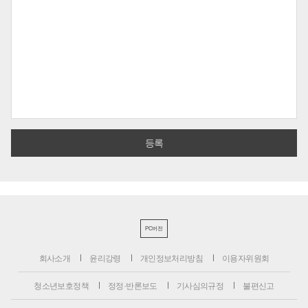
PC버전
회사소개
윤리강령
개인정보처리방침
이용자위원회
청소년보호정책
정정·반론보도
기사심의규정
불편신고