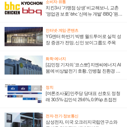
소비자·유통
치킨3사 '가맹점 상생' 비교해보니, 교촌
'영업권 보호'·bhc '신메뉴 개발'·BBQ '원가
부담'
인터넷·게임·콘텐츠
YG엔터 하반기 빅뱅 월드투어로 실적 성
장 증권가 전망, 신인 보이그룹도 주목
화학·에너지
[김민정 기자의 '코스뽀'] 지엔씨에너지 AI
붐에 비상발전기 호황, 안병철 친환경 에
너지 발전전문기업 향한다
정치
[여론조사꽃] 민주당 당대표 선호도 정청
래 30.5%·김민석 29.6%, 0.9%p 초접전
전자·전기·정보통신
삼성전자, 미국 오크리지국립연구소와