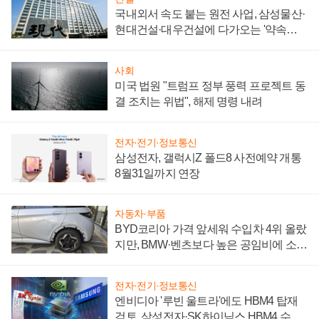
국내외서 속도 붙는 원전 사업, 삼성물산·
현대건설·대우건설에 다가오는 '약속의
시간'
사회
미국 법원 "트럼프 정부 풍력 프로젝트 동
결 조치는 위법", 해제 명령 내려
전자·전기·정보통신
삼성전자, 갤럭시Z 폴드8 사전예약 개통
8월31일까지 연장
자동차·부품
BYD코리아 가격 앞세워 수입차 4위 올랐
지만, BMW·벤츠보다 높은 공임비에 소비
자 불만 폭발
전자·전기·정보통신
엔비디아 '루빈 울트라'에도 HBM4 탑재
검토, 삼성전자·SK하이닉스 HBM4 수율