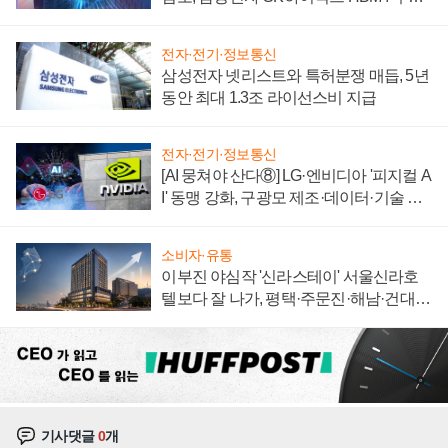
에 주도권 갈린다
전자·전기·정보통신
삼성전자 넷리스트와 특허분쟁 매듭, 5년
동안 최대 1.3조 라이선스비 지급
전자·전기·정보통신
[AI 뭉쳐야 산다⑧] LG·엔비디아 '피지컬 A
I' 동맹 강화, 구광모 제조·데이터·기술 결
집해 종합 로보틱스 기업으로
소비자·유통
이부진 야심작 '신라스테이' 서울신라호
텔보다 잘 나가, 평택·주문진·해남·건대로
성장판 더 넓힌다
기사댓글
0
개