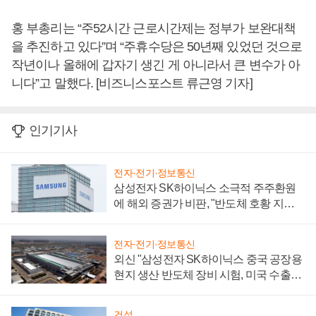
홍 부총리는 “주52시간 근로시간제는 정부가 보완대책
을 추진하고 있다”며 “주휴수당은 50년째 있었던 것으로
작년이나 올해에 갑자기 생긴 게 아니라서 큰 변수가 아
니다”고 말했다. [비즈니스포스트 류근영 기자]
인기기사
전자·전기·정보통신
삼성전자 SK하이닉스 소극적 주주환원
에 해외 증권가 비판, "반도체 호황 지속
성 의문"
전자·전기·정보통신
외신 "삼성전자 SK하이닉스 중국 공장용
현지 생산 반도체 장비 시험, 미국 수출통
제 대비"
건설