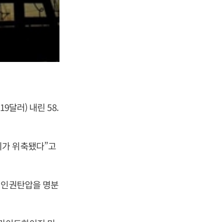
달러) 내린 58.
리가 위축됐다”고
 인권탄압을 명분