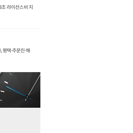
.3조 라이선스비 지
, 평택·주문진·해