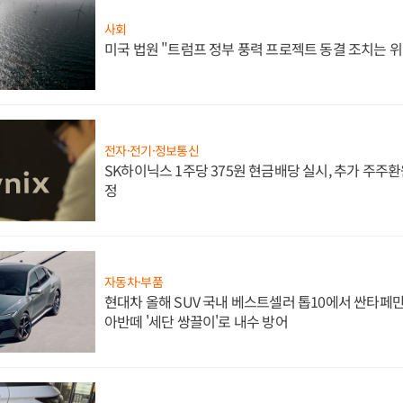
사회
미국 법원 "트럼프 정부 풍력 프로젝트 동결 조치는 위
전자·전기·정보통신
SK하이닉스 1주당 375원 현금배당 실시, 추가 주주환
정
자동차·부품
현대차 올해 SUV 국내 베스트셀러 톱10에서 싼타페만
아반떼 '세단 쌍끌이'로 내수 방어