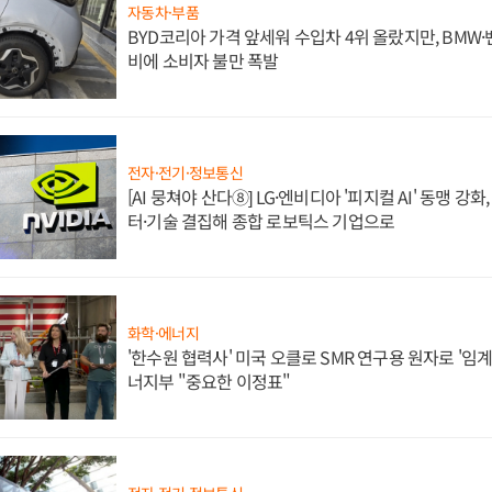
자동차·부품
BYD코리아 가격 앞세워 수입차 4위 올랐지만, BMW
비에 소비자 불만 폭발
전자·전기·정보통신
[AI 뭉쳐야 산다⑧] LG·엔비디아 '피지컬 AI' 동맹 강
터·기술 결집해 종합 로보틱스 기업으로
화학·에너지
'한수원 협력사' 미국 오클로 SMR 연구용 원자로 '임계 
너지부 "중요한 이정표"