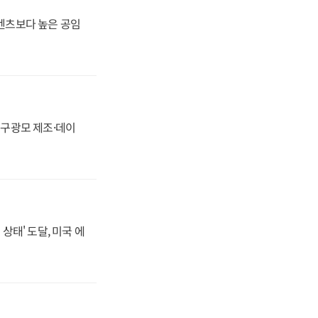
·벤츠보다 높은 공임
화, 구광모 제조·데이
상태' 도달, 미국 에