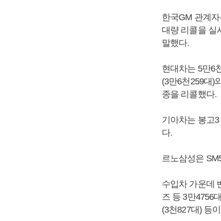
한국GM 관계자
대량 리콜을 실
말했다.
현대차는 5만6
(3만6천259대)
종을 리콜했다.
기아차는 봉고3 1
다.
르노삼성은 SM5
수입차 가운데 
즈 등 3만4756
(3천827대) 등