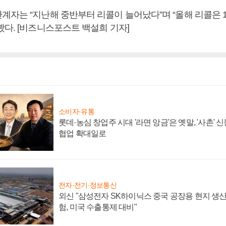
계자는 “지난해 중반부터 리콜이 늘어났다”며 “올해 리콜은 
봤다. [비즈니스포스트 백설희 기자]
소비자·유통
롯데·농심 창업주 시대 '라면 앙금'은 옛말, '사촌'
협업 확대일로
전자·전기·정보통신
외신 "삼성전자 SK하이닉스 중국 공장용 현지 생산
험, 미국 수출통제 대비"