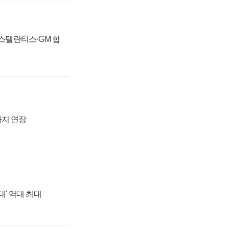
 스텔란티스·GM 합
까지 연장
대' 역대 최대