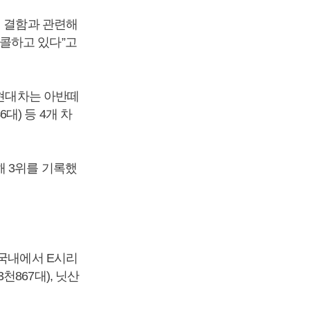
치 결함과 관련해
콜하고 있다”고
 현대차는 아반떼
6대) 등 4개 차
콜해 3위를 기록했
 국내에서 E시리
3천867대), 닛산