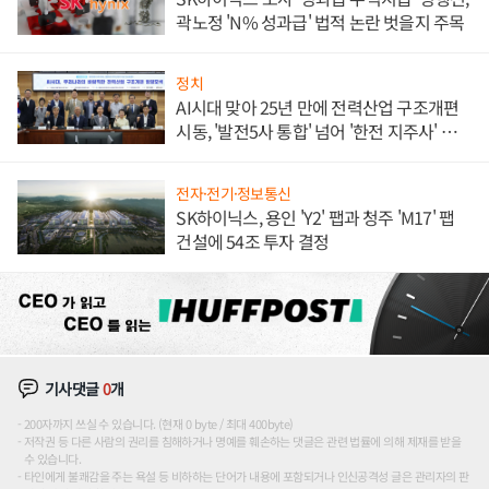
곽노정 'N% 성과급' 법적 논란 벗을지 주목
정치
AI시대 맞아 25년 만에 전력산업 구조개편
시동, '발전5사 통합' 넘어 '한전 지주사' 재편
론도
전자·전기·정보통신
SK하이닉스, 용인 'Y2' 팹과 청주 'M17' 팹
건설에 54조 투자 결정
기사댓글
0
개
200자까지 쓰실 수 있습니다. (현재 0 byte / 최대 400byte)
저작권 등 다른 사람의 권리를 침해하거나 명예를 훼손하는 댓글은 관련 법률에 의해 제재를 받을
수 있습니다.
타인에게 불쾌감을 주는 욕설 등 비하하는 단어가 내용에 포함되거나 인신공격성 글은 관리자의 판