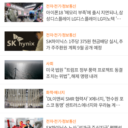
전자·전기·정보통신
아이폰18 '메모리 부족'에 출시 지연되나, 삼
성디스플레이 LG디스플레이 LG이노텍 '탈
애플' 수익 다각화 속도
전자·전기·정보통신
SK하이닉스 1주당 375원 현금배당 실시, 추
가 주주환원 계획 9월 공개 예정
사회
미국 법원 "트럼프 정부 풍력 프로젝트 동결
조치는 위법", 해제 명령 내려
화학·에너지
'DL이앤씨 SMR 협력사' X에너지, '한수원 포
스코 동맹' 센트러스에너지와 우라늄 계약
체결
전자·전기·정보통신
SK하이닉스 노사 '성과급 주식지급' 평행선,