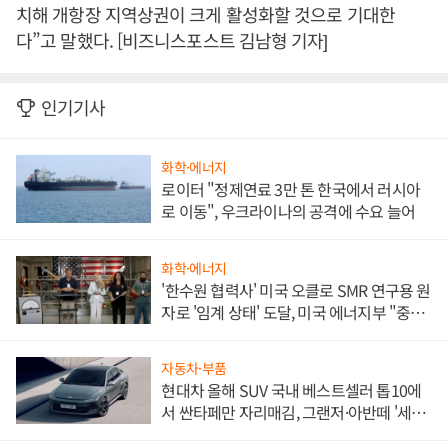
치해 개항장 지역상권이 크게 활성화할 것으로 기대한
다”고 말했다. [비즈니스포스트 김남형 기자]
인기기사
화학·에너지
로이터 "정제연료 3만 톤 한국에서 러시아
로 이동", 우크라이나의 공격에 수요 늘어
화학·에너지
'한수원 협력사' 미국 오클로 SMR 연구용 원
자로 '임계 상태' 도달, 미국 에너지부 "중요
한 이정표"
자동차·부품
현대차 올해 SUV 국내 베스트셀러 톱10에
서 싼타페만 자리매김, 그랜저·아반떼 '세단
쌍끌이'로 내수 방어